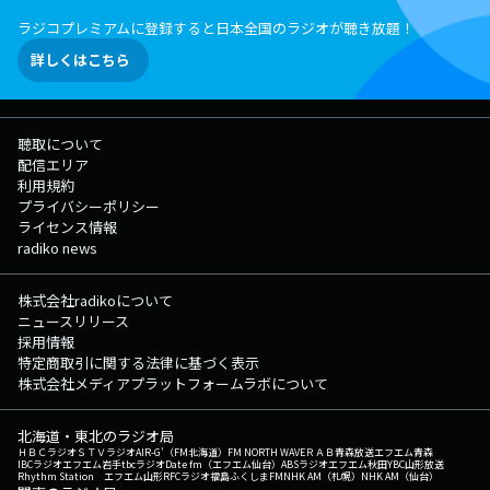
ラジコプレミアムに登録すると日本全国のラジオが聴き放題！
詳しくはこちら
聴取について
配信エリア
利用規約
プライバシーポリシー
ライセンス情報
radiko news
株式会社radikoについて
ニュースリリース
採用情報
特定商取引に関する法律に基づく表示
株式会社メディアプラットフォームラボについて
北海道・東北のラジオ局
ＨＢＣラジオ
ＳＴＶラジオ
AIR-G'（FM北海道）
FM NORTH WAVE
ＲＡＢ青森放送
エフエム青森
IBCラジオ
エフエム岩手
tbcラジオ
Date fm（エフエム仙台）
ABSラジオ
エフエム秋田
YBC山形放送
Rhythm Station エフエム山形
RFCラジオ福島
ふくしまFM
NHK AM（札幌）
NHK AM（仙台）