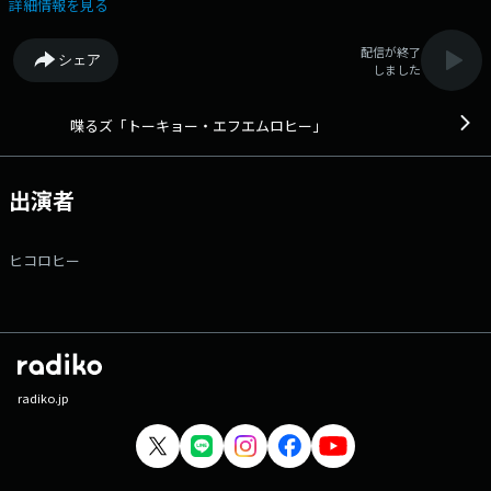
まったエピソードを募集！ あなたの「器が小さいな〜」と感じたエピソ
詳細情報を見る
ード、あなたが感じた他人の「器が小さいな〜」と思う部分お待ちしてい
ます！！ ＊＊＊＊＊ 木曜日の夜に“国民的地元のツレ”ことヒコロ
配信が終了
シェア
ヒーが贈る55分プログラム。 ヒコロヒーがセレクトするゴキゲンな音楽
しました
と、日常の些細な出来事から注目のエンタメまでヒコロヒーの目線でお届
け。 忙しい日々の疲れとモヤモヤを音楽とトークで和らげます。 番
組Webサイト：https://www.tfm.co.jp/shovels/ メッセージフォーム：
喋るズ「トーキョー・エフエムロヒー」
https://www.tfm.co.jp/f/fmrohee/message Xハッシュタグは「#エフ
エムロヒー」 Xアカウントは「@fmrohee」
出演者
ヒコロヒー
radiko.jp