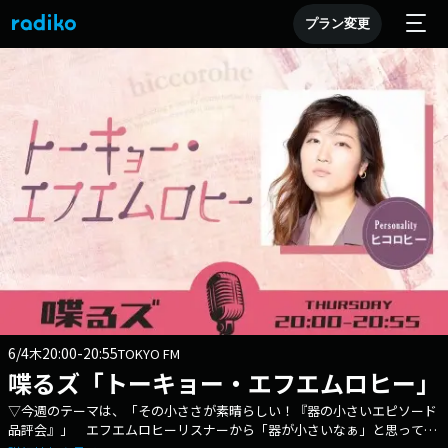
プラン変更
6/4
20:00-20:55
木
TOKYO FM
喋るズ「トーキョー・エフエムロヒー」
▽今週のテーマは、「その小ささが素晴らしい！『器の小さいエピソード
品評会』」 エフエムロヒーリスナーから「器が小さいなぁ」と思ってし