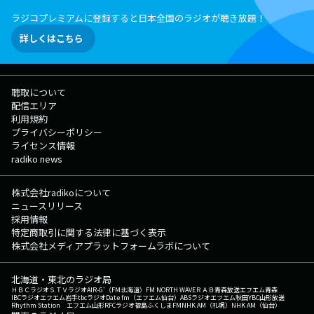
も”恋バナ”を募集中！ ［コレサワ掲示板］、［メール］から書き込んで
ラジコプレミアムに登録すると日本全国のラジオが聴き放題！
ください！ 逆電で恋バナを聞かせてくれた生徒にはなんと！ “恋のお守
りピック”をプレゼント！ 「#コレサワLOCKS」をつけてXでのポスト
詳しくはこちら
も待ってます♡ ★コレサワLOCKS!掲示板へ ★コレサワLOCKS!のメ
ールフォーム ★コレサワLOCKS!の放送後記は▶︎コチラから! ▽22:55
頃～(一部地域を除き)『リズム＆メモリー』 日々の勉強で！受験勉強
で！ なかなか覚えられない “暗記もの” をリズム１つでメモリーしてい
聴取について
く新授業。 リズムに乗せて、どんどん暗記していこう！ ◇特設サイ
配信エリア
ト ▽23:00頃～『森林部 supported by 王子ホールディングス』
利用規約
SCHOOL OF LOCK!の校舎裏には、広大な森があった…？！ 毎週"木"曜
プライバシーポリシー
日のこの時間は、そんな校舎裏の森に冒険しにいく"森林部"！ 校長、教
ライセンス情報
頭、そしてその森に住む妖精"モリサンドラ"とともに、森の中にある"未
radiko news
来の鍵"を探しに行こう！ 森にまつわるクイズに正解した生徒には、
SCHOOL OF LOCK! オリジナルデザインの高級保湿ティシュをプレゼン
ト！ 電話で一緒に冒険してくれる生徒は、森林部特設サイト からエン
株式会社radikoについて
トリーしてね！ ▽23:08頃～『乃木坂LOCKS!(賀喜遥香)』 “4組の副
ニュースリリース
担任”の賀喜遥香先生が、生徒のみんなと近い距離で色んなお話を聞いた
採用情報
り話したりする場所が「乃木坂LOCKS!」 今夜の授業は、先月開催さ
特定商取引に関する法律に基づく表示
れた『14th YEAR BIRTHDAY LIVE』を振り返ります！ 3日間にわたって
株式会社メディアプラットフォームラボについて
開催されたバスラですが、今夜は初日と2日目について!! 生徒の皆さんから
届いたメッセージを元に遥香先生がバスラについて話してくれます
北海道・東北のラジオ局
よ!! 引き続き、みんなからの「質問・近況報告・こんなイラスト描い
ＨＢＣラジオ
ＳＴＶラジオ
AIR-G'（FM北海道）
FM NORTH WAVE
ＲＡＢ青森放送
エフエム青森
たよー！」などなど...遥香先生へのメッセージも募集中!! 「乃木坂
IBCラジオ
エフエム岩手
tbcラジオ
Date fm（エフエム仙台）
ABSラジオ
エフエム秋田
YBC山形放送
Rhythm Station エフエム山形
RFCラジオ福島
ふくしまFM
NHK AM（札幌）
NHK AM（仙台）
LOCKS!（賀喜遥香）掲示板」&「メール」からお願いします！！ハッシュ