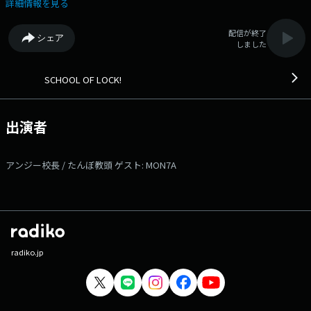
本当は自由でいたい、こんな事をしてみたい！ なりたい自分になりた
詳細情報を見る
い！でも・・・なんか今、窮屈！ ゆとりがない、何かに抑圧されてい
る、 そんな窮屈な思いをしている生徒がいたら話を聞かせて欲し
配信が終了
シェア
い。 メッセージは［学校掲示板］、［メール］、［公式LINE］で待っ
しました
てます。 そして、今週は毎日抽選で10名の生徒に、 SCHOOL OF
LOCK!オリジナルアクリルチャームをプレゼント中！ さらに！今夜は
オープニングから嬉しいお知らせが！ 夜10時の開校から聞き逃さないで
SCHOOL OF LOCK!
ね！ ---番組へのメッセージはコチラから!--- ◇学校掲示板に書き込
む（掲示板は登録無料のアプリです!） ◇メールを送る ◇公式LINEアカ
ウントから送る ◇FAXを送る：03-3221-1800 ★番組WEBサイトはコチ
出演者
ラ! 【今夜の時間割】 ▽22:00～『生放送教室①』＜アンジー校長・
たんぼ教頭・MON7A＞ ▽22:18頃～『コレサワLOCKS!』＜コレサワ＞
▽22:30頃～『生放送教室②』＜アンジー校長・たんぼ教頭・MON7A＞
アンジー校長 / たんぼ教頭 ゲスト: MON7A
▽22:55頃～ (一部地域を除き) 『リズム＆メモリー』 ▽23:00頃～ 森林部
＜アンジー校長・たんぼ教頭・モリサンドラ＞ ▽23:08頃～『乃木坂
LOCKS!(賀喜遥香)』＜賀喜遥香(乃木坂46)＞ ▽23:30頃～『生放送教室
③』＜アンジー校長・たんぼ教頭・MON7A＞ SCHOOL OF LOCK!は毎日
入れ替わりでアーティスト講師が登場! 各曜日の詳しい時間割はSCHOOL
OF LOCK!の入学のしおりをチェック! ▽22:18頃～『コレサワ
LOCKS!』 毎月1週目は、我が校の “歌う保健室の講師” コレサワ先生に
radiko.jp
よる「コレサワLOCKS!」が開講！ 「みんなと恋バナWEEK♡」最終日
の4日目です！ 今夜は弾き語りをしちゃいます！ 掲示板に届いた“恋の
書き込み”から、コレサワ先生の曲にまつわる生徒の恋バナを聞いていき
ます！ コレサワLOCKS! のメイン授業『きみと恋バナ』では、いつで