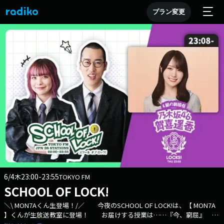
プラン変更
6/4
23:00-23:55
木
TOKYO FM
SCHOOL OF LOCK!
＼\ MON7Aくん生登場！/／ 今夜のSCHOOL OF LOCK!は、【 MON7A
】くんが生放送教室に登場！ お届けする授業は……『今、窮屈』