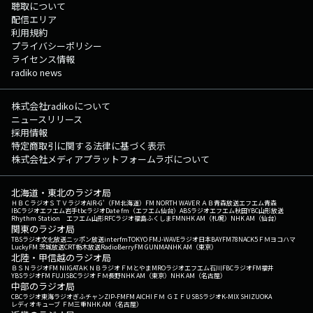
聴取について
配信エリア
利用規約
プライバシーポリシー
ライセンス情報
radiko news
株式会社radikoについて
ニュースリリース
採用情報
特定商取引に関する法律に基づく表示
株式会社メディアプラットフォームラボについて
北海道・東北のラジオ局
ＨＢＣラジオ
ＳＴＶラジオ
AIR-G'（FM北海道）
FM NORTH WAVE
ＲＡＢ青森放送
エフエム青森
IBCラジオ
エフエム岩手
tbcラジオ
Date fm（エフエム仙台）
ABSラジオ
エフエム秋田
YBC山形放送
Rhythm Station エフエム山形
RFCラジオ福島
ふくしまFM
NHK AM（札幌）
NHK AM（仙台）
関東のラジオ局
TBSラジオ
文化放送
ニッポン放送
interfm
TOKYO FM
J-WAVE
ラジオ日本
BAYFM78
NACK5
ＦＭヨコハマ
LuckyFM 茨城放送
CRT栃木放送
RadioBerry
FM GUNMA
NHK AM（東京）
北陸・甲信越のラジオ局
ＢＳＮラジオ
FM NIIGATA
ＫＮＢラジオ
ＦＭとやま
MROラジオ
エフエム石川
FBCラジオ
FM福井
YBSラジオ
FM FUJI
SBCラジオ
ＦＭ長野
NHK AM（東京）
NHK AM（名古屋）
中部のラジオ局
CBCラジオ
東海ラジオ
ぎふチャン
ZIP-FM
FM AICHI
ＦＭ ＧＩＦＵ
SBSラジオ
K-MIX SHIZUOKA
レディオキューブ ＦＭ三重
NHK AM（名古屋）