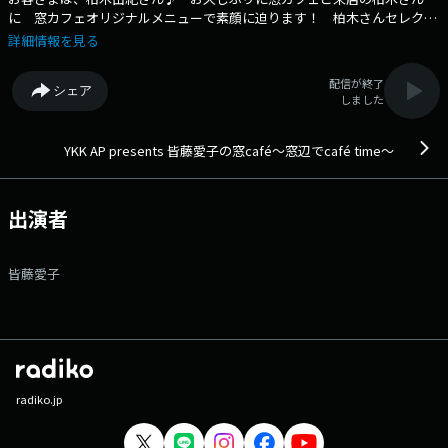
に 窓カフェオリジナルメニューで素顔に迫ります！ 柏木さんセレクト
の1曲もお楽しみにっ♪ ニューシングルのお話も！！ あなたからの
詳細情報を見る
メッセージ、 リクエストもお待ちしております♡ 番組Webサイト：
https://www.tfm.co.jp/madocafe/ メッセージフォーム：
配信が終了
シェア
https://www.tfm.co.jp/madocafe/index.php?catid=3429
しました
YKK AP presents 皆藤愛子の窓café～窓辺でcafé time～
出演者
皆藤愛子
radiko.jp