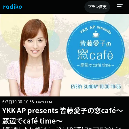
プラン変更
6/7
10:30-10:55
日
TOKYO FM
YKK AP presents 皆藤愛子の窓café～
窓辺でcafé time～
お客さまは、柏木由紀さん♪ お久しぶりに窓カフェご来店の柏木さん