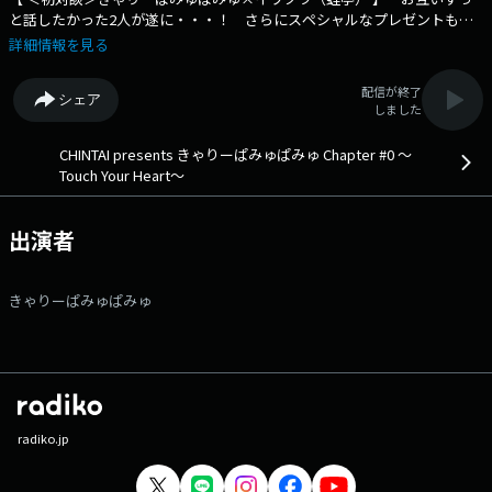
と話したかった2人が遂に・・・！ さらにスペシャルなプレゼントもあ
り！ きゃりーぱみゅぱみゅが興味のあることをお話したり、 話を聞
詳細情報を見る
きたい方をゲストに迎えたりしながら、リスナーの皆さんと一緒に、 人
生の新たな一歩を踏み出すヒントを探している 「きゃりーぱみゅぱみゅ
配信が終了
シェア
Chapter#0」 今週は芸人の【 イワクラ（蛙亭） 】さんをお迎えしま
しました
す！ 近くいるけどちゃんと話すことが出来ていなかった2人が遂に対
面！ きゃりーがイワクラさんの“コンビ” “プライベート”を深掘り！ さ
CHINTAI presents きゃりーぱみゅぱみゅ Chapter #0 ～
らに今週からスペシャルなプレゼントもあり！ 詳しくは放送に
Touch Your Heart～
て・・・ PODCAST： https://www.tfm.co.jp/podcast/heart 番組
Webサイト：https://www.tfm.co.jp/heart/ メッセージフォーム：
https://www.tfm.co.jp/f/heart/message Xハッシュタグは「#チャプ
出演者
ター0」 Xアカウントは「@ChapterZero_JFN」
きゃりーぱみゅぱみゅ
radiko.jp