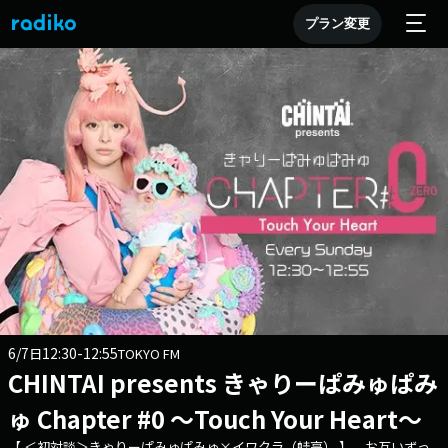
プラン変更
6/7
12:30-12:55
日
TOKYO FM
CHINTAI presents きゃりーぱみゅぱみ
ゅ Chapter #0 ～Touch Your Heart～
【 ＜初対談＞きゃりーぱみゅぱみゅ×イワクラ（蛙亭） 】 お互いずっ