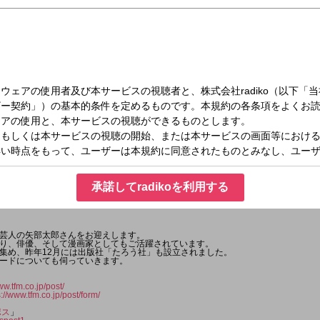
日）15:00～15:50
Y’S POST
承諾してradikoを利用する
芸人の矢部太郎さんをお迎えします。
り、俳優、そして漫画家としてもご活躍されています。
集め、昨年12月には出版社「たろう社」も設立されました。
ードについても伺っていきます。
ww.tfm.co.jp/post/
s://www.tfm.co.jp/post/form/
ポス
」