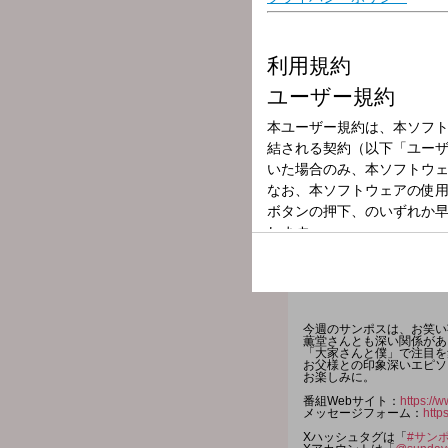
放送局
放送時間
2026年6月7日（
番組名
日本郵便 SUNDA
今週のサンポスは、お笑い
薫堂さんとも深い関係があ
「大家さんと僕」で注目を
お父様との印象深いエピソ
お楽しみに。
番組Webサイト：
https://w
メッセージフォーム：
http
Xハッシュタグは「
#サン