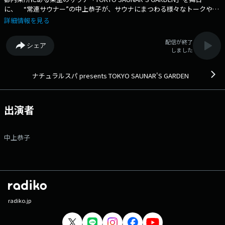
に、 “常連サウナー”の中上恭子が、サウナにまつわる様々なトークや企
画を、 トトノウ音楽を織り交ぜながらお送りするサウナエンタメ番
詳細情報を見る
組。 都内の人気サウナ施設の体験リポート、アウトドアサウナの魅
力、 お勧めのサ飯、サウナグッズなどの情報や、サウナ施設のオーナ
配信が終了
シェア
ー、 サウナ好き著名人を迎えたゲストトーク、リスナーからのおすすめ
しました
サウナ情報など、 ゆったりとした雰囲気でお届けしていく、サウナを知
って、遊んで、トトノウ25分間。 番組Webサイト：
https://www.tfm.co.jp/nakauesauna/ メッセージフォーム：
ナチュラルスパ presents TOKYO SAUNAR'S GARDEN
https://www.tfm.co.jp/f/nakauesauna/message
出演者
中上恭子
radiko.jp