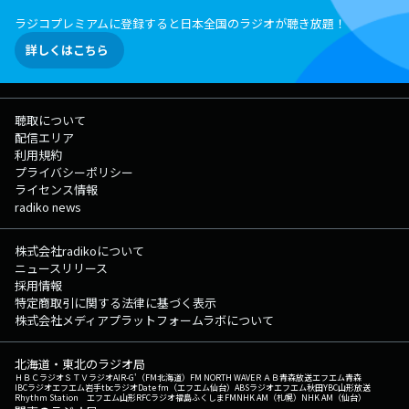
ラジコプレミアムに登録すると日本全国のラジオが聴き放題！
詳しくはこちら
聴取について
配信エリア
利用規約
プライバシーポリシー
ライセンス情報
radiko news
株式会社radikoについて
ニュースリリース
採用情報
特定商取引に関する法律に基づく表示
株式会社メディアプラットフォームラボについて
北海道・東北のラジオ局
ＨＢＣラジオ
ＳＴＶラジオ
AIR-G'（FM北海道）
FM NORTH WAVE
ＲＡＢ青森放送
エフエム青森
IBCラジオ
エフエム岩手
tbcラジオ
Date fm（エフエム仙台）
ABSラジオ
エフエム秋田
YBC山形放送
Rhythm Station エフエム山形
RFCラジオ福島
ふくしまFM
NHK AM（札幌）
NHK AM（仙台）