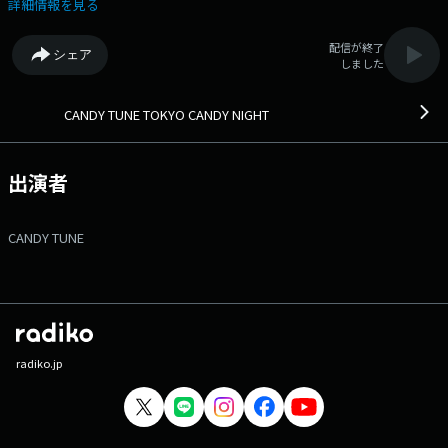
ルプロジェクト「KAWAII LAB.」から誕生した7人組アイドルグループ
詳細情報を見る
CANDY TUNE（通称：きゃんちゅー）のレギュラーラジオ番組！！ メ
ンバーが週替わりで登場し、KAWAII LAB.が掲げる「原宿から世界へ」羽
配信が終了
シェア
ばたくために！？切磋琢磨する音楽&トークバラエティ番組。 是非メン
しました
バーシップ会員になって番組を応援してください。 詳しくは番組サイト
をチェックしてください。 番組Webサイト：https://audee-
membership.jp/candytune メッセージフォーム：
CANDY TUNE TOKYO CANDY NIGHT
https://www.tfm.co.jp/f/candytune/message Xハッシュタグは「#き
ゃんない」
出演者
CANDY TUNE
radiko.jp