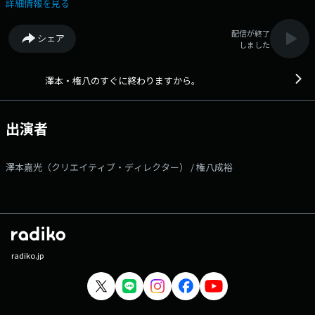
くだけで、広告やラジオのおもしろさをもっと発見できる番組です。
詳細情報を見る
今週は、櫻坂46の藤吉夏鈴さんをお迎えします。 ▼過去のゲスト出演
アーカイブは、こちら！ ▼あなたの推しのCM「すぐおわ推しーえむ
配信が終了
シェア
（仮）」やCMソングリクエストを募集中！ メッセージは、
しました
suguowa@tfm.jp まで！採用率高めです！ 番組Webサイト：
https://www.tfm.co.jp/podcast/suguowa メールアドレス：
suguowa@tfm.jp Xハッシュタグは「#すぐおわ」 Xアカウントは
澤本・権八のすぐに終わりますから。
「@suguowa」 facebookページは
「https://www.facebook.com/suguowa」
出演者
澤本嘉光（クリエイティブ・ディレクター） / 権八成裕
radiko.jp