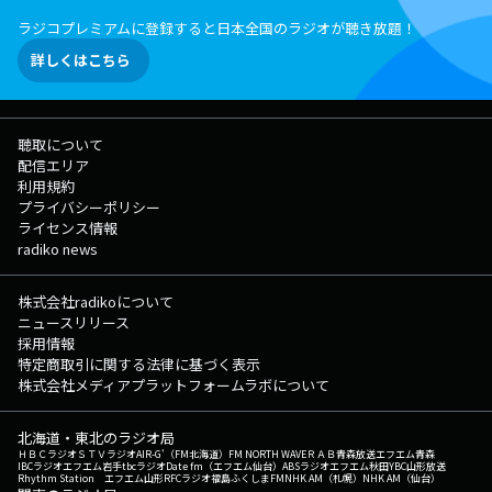
ラジコプレミアムに登録すると日本全国のラジオが聴き放題！
詳しくはこちら
聴取について
配信エリア
利用規約
プライバシーポリシー
ライセンス情報
radiko news
株式会社radikoについて
ニュースリリース
採用情報
特定商取引に関する法律に基づく表示
株式会社メディアプラットフォームラボについて
北海道・東北のラジオ局
ＨＢＣラジオ
ＳＴＶラジオ
AIR-G'（FM北海道）
FM NORTH WAVE
ＲＡＢ青森放送
エフエム青森
IBCラジオ
エフエム岩手
tbcラジオ
Date fm（エフエム仙台）
ABSラジオ
エフエム秋田
YBC山形放送
Rhythm Station エフエム山形
RFCラジオ福島
ふくしまFM
NHK AM（札幌）
NHK AM（仙台）