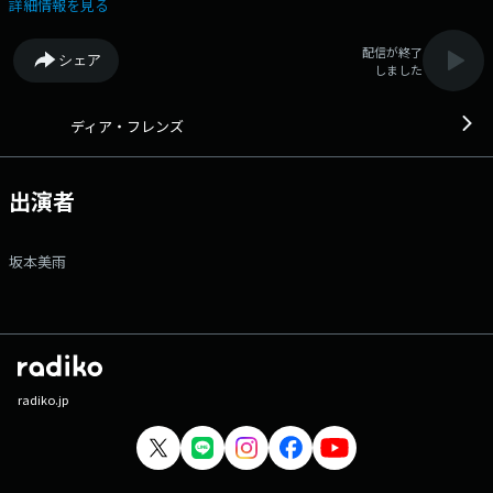
さんはソロプロジェクトの第二章をスタート！ 5月15日には、2026年
詳細情報を見る
第一弾シングル「So So」を配信リリース♪ 現在は全国ライブハウスツ
アーの真っ最中！ ソロ活動に向き合ういまの気持ちや、これから
配信が終了
シェア
の“企み”についてたっぷりうかがいます。 【質問BOX】好きな人がで
しました
きたら告白する？しない？ 番組Webサイト：
https://www.tfm.co.jp/dear/ Xハッシュタグは「#ディアフレンズ」
Xアカウントは「@dearfriends80」
ディア・フレンズ
出演者
坂本美雨
radiko.jp