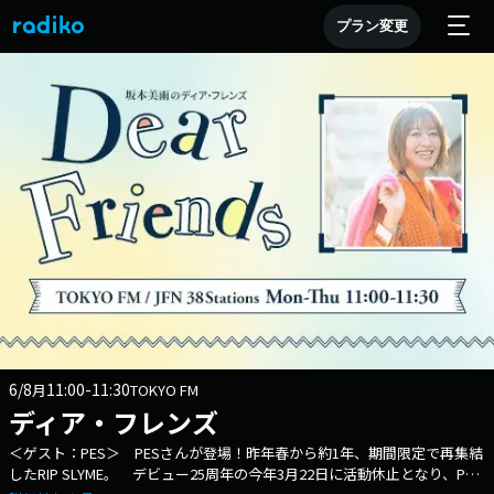
プラン変更
6/8
11:00-11:30
月
TOKYO FM
ディア・フレンズ
＜ゲスト：PES＞ PESさんが登場！昨年春から約1年、期間限定で再集結
したRIP SLYME。 デビュー25周年の今年3月22日に活動休止となり、PES