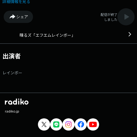
乳石鹼さんのコーナーも超大型リニューアル！ 「やさしいひとこと」
詳細情報を見る
つらい、苦しい状況のときに、かけてほしい「やさしいひとこと」をみな
さんから大募集！ 応募はメッセージフォームまたはXから！ Xのハッシ
配信が終了
シェア
ュタグは「＃もーやさしい」 牛乳石鹼とエフエムレインボーのコラボス
しました
テッカーもプレゼント！ ★レインボーの２人に電話で相談したいお
悩みもドシドシ送ってください！ TOKYO FM × GEININコンテンツ
の新レーベル「喋るズ」がスタート！ 週の初め、月曜日の喋るズは、レ
喋るズ「エフエムレインボー」
インボーが担当する、“ザ・エフエム”なラジオ！ その名も「エフエムレ
インボー」 “一人でもいいから救いたいジャンボたかお”がリスナーの心
を抱きしめ、 “美容が大好きな池田直人”がリスナーのお耳を保湿しま
出演者
す。 ▽20:20〜 【 やさしいひとこと 】 つらい時にかけて欲しいやさ
しいひとことをリスナーのあなたから募集します。 その日一番やさし
いひとことを送ってくれたリスナーに 牛乳石鹸×エフエムレインボー の
レインボー
オリジナルステッカープレゼント！ 「#もーやさしい」をつけてポスト
してください！ 番組Webサイト：https://www.tfm.co.jp/shovels メ
ッセージフォーム：https://www.tfm.co.jp/f/fmrainbow/message Xハ
ッシュタグは「#エフエムレインボー」 Xアカウントは
「@fmrainbow_tfm」
radiko.jp