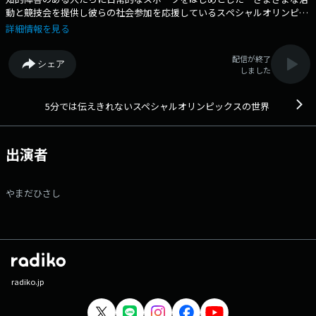
動と競技会を提供し彼らの社会参加を応援しているスペシャルオリンピッ
クス。 多様な人々が理解し合い、共に生きる社会のために もっと身近
詳細情報を見る
なものにしていきたいという意図の元、 スペシャルオリンピックス日本
広報プロジェクトアンバサダーでもある やまだひさしがパーソナリティ
配信が終了
シェア
を務め、 スペシャルオリンピックスに関わる様々な方々をゲストに迎
しました
え、 その楽しさや魅力、現状などをあらゆる角度からお伝えしていきま
す。 Xハッシュタグは「#5分では伝えきれないスペシャルオリンピ
ックスの世界」 Xアカウントは「@tfm_5so」
5分では伝えきれないスペシャルオリンピックスの世界
出演者
やまだひさし
radiko.jp