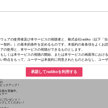
月）21:30～21:55
ルフリー presents 藤江れいなの『そうだ！競馬場に行こう！』
承諾してradikoを利用する
！
や
ピックアップ！
企画を実施中。
ュラー
様にプレゼント！
ックしてください！