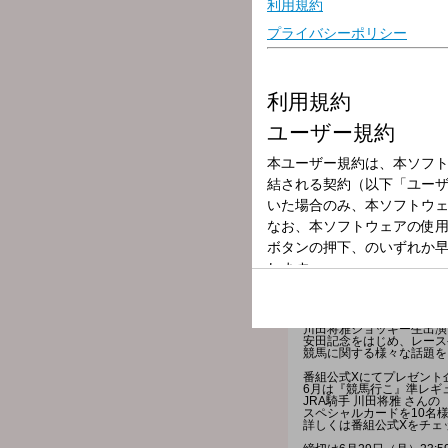
放送局
放送時間
2026年6月8日（
番組名
サントリー オー
川田将雅ジョッキー生出演
安田記念をはじめ、レース
競馬に関する様々な話題を
番組公式Xにてプレゼント
6月は『競馬行こ』準レギ
JRA騎手 川田将雅 さんの
スペシャルカードを10名
詳しくは番組公式Xをチェ