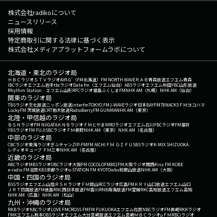
株式会社radikoについて
ニュースリリース
採用情報
特定商取引に関する法律に基づく表示
株式会社メディアプラットフォームラボについて
北海道・東北のラジオ局
ＨＢＣラジオ
ＳＴＶラジオ
AIR-G'（FM北海道）
FM NORTH WAVE
ＲＡＢ青森放送
エフエム青森
IBCラジオ
エフエム岩手
tbcラジオ
Date fm（エフエム仙台）
ABSラジオ
エフエム秋田
YBC山形放送
Rhythm Station エフエム山形
RFCラジオ福島
ふくしまFM
NHK AM（札幌）
NHK AM（仙台）
関東のラジオ局
TBSラジオ
文化放送
ニッポン放送
interfm
TOKYO FM
J-WAVE
ラジオ日本
BAYFM78
NACK5
ＦＭヨコハマ
LuckyFM 茨城放送
CRT栃木放送
RadioBerry
FM GUNMA
NHK AM（東京）
北陸・甲信越のラジオ局
ＢＳＮラジオ
FM NIIGATA
ＫＮＢラジオ
ＦＭとやま
MROラジオ
エフエム石川
FBCラジオ
FM福井
YBSラジオ
FM FUJI
SBCラジオ
ＦＭ長野
NHK AM（東京）
NHK AM（名古屋）
中部のラジオ局
CBCラジオ
東海ラジオ
ぎふチャン
ZIP-FM
FM AICHI
ＦＭ ＧＩＦＵ
SBSラジオ
K-MIX SHIZUOKA
レディオキューブ ＦＭ三重
NHK AM（名古屋）
近畿のラジオ局
ABCラジオ
MBSラジオ
OBCラジオ大阪
FM COCOLO
FM802
FM大阪
ラジオ関西
Kiss FM KOBE
e-radio FM滋賀
KBS京都ラジオ
α-STATION FM KYOTO
wbs和歌山放送
NHK AM（大阪）
中国・四国のラジオ局
BSSラジオ
エフエム山陰
ＲＳＫラジオ
ＦＭ岡山
RCCラジオ
広島FM
ＫＲＹ山口放送
エフエム山口
ＪＲＴ四国放送
FM徳島
RNC西日本放送
FM香川
RNB南海放送
FM愛媛
RKC高知放送
エフエム高知
NHK AM（広島）
NHK AM（松山）
九州・沖縄のラジオ局
RKBラジオ
KBCラジオ
LOVE FM
CROSS FM
FM FUKUOKA
エフエム佐賀
NBCラジオ
FM長崎
RKKラジオ
FMKエフエム熊本
OBSラジオ
エフエム大分
宮崎放送
エフエム宮崎
ＭＢＣラジオ
μＦＭ
RBCiラジオ