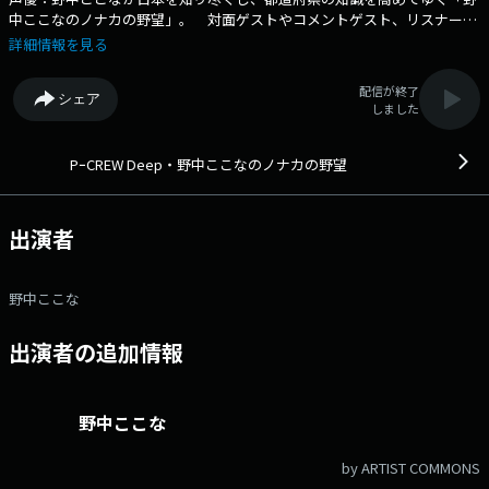
中ここなのノナカの野望」。 対面ゲストやコメントゲスト、リスナーの
情報・メッセージなどから、都道府県あるあるや観光スポット、グルメ情
詳細情報を見る
報などをインプットして行きます！ 野中ここなの“都道府県力”を高める
にはアナタの力が必要不可欠！ 素敵な日本を再発見！パーソナリティ、
配信が終了
シェア
ゲスト、リスナーが三位一体となって「ノナカの野望」を実現することは
しました
できるのか？ メンバーシップでは、特別コンテンツとして野中ここなが
その回にクローズアップした都道府県のテストに挑戦・・・果たして。
スペシャルプランでは、クローズアップした都道府県を舞台にした脚本を
PｰCREW Deep・野中ここなのノナカの野望
野中ここなが「朗読劇」を熱演します！ あらゆる形で都道府県を制覇！
「野中ここなのノナカの野望」どうぞお楽しみに！ 番組Webサイト：
https://audee-membership.jp/cocona-nonaka メッセージフォーム：
出演者
https://www.tfm.co.jp/f/cocona-nonaka/message Xハッシュタグは
「#ノナカの野望」 Xアカウントは「@nonakanoyabou」
野中ここな
出演者の追加情報
野中ここな
by ARTIST COMMONS