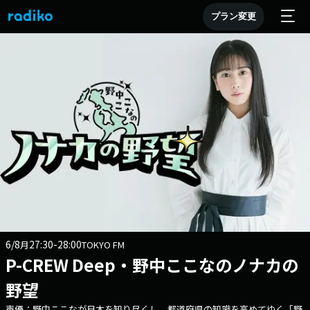
プラン変更
6/8
27:30-28:00
月
TOKYO FM
P-CREW Deep・野中ここなのノナカの
野望
声優：野中ここなが日本を知り尽くし、都道府県の知識を高めてゆく「野