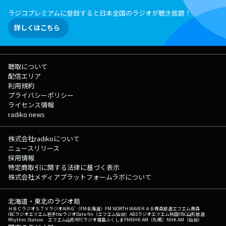
色へ〜」。 W杯が開幕する6/12まで毎日、6時30分頃に JI BLUEのメン
ラジコプレミアムに登録すると日本全国のラジオが聴き放題！
バー12人が日替わりで登場！ 今朝は、佐野雄大さんがモーニングメッセ
ージを届けてくれます！ お楽しみに！ ▽06:55〜 【 MY OLYMPIC
詳しくはこちら
】 トップアスリートたちが出演！ 日本各地で開催される競技会などを
通して、かつての名選手から将来有望なオリンピック代表選手のタマゴま
で選手を紹介。 ▽07:00〜 【 MORNING HEADLINE 】 全国のお天気
と最新のHEADLINE NEWSをお届け。 今朝の気になるニュースについ
聴取について
て、 ダイヤモンド・ライフ編集長の【 神庭亮介 】さんが解説しま
配信エリア
す。 ▽07:08〜 【 交通情報 】 --- ▽07:10〜 【 リポビタンD
利用規約
TREND NET 】 ネットニュースの内側にいるプロフェッショナルが話題
プライバシーポリシー
のニュースを解説。 本日はダイヤモンド・ライフ編集長の【 神庭亮介
ライセンス情報
】さん。 今朝は「来年4月からの1％案」が有力とされる食料品の消費税
radiko news
について。 ▽07:19〜 【 KUMON 笑顔100点満点♪ 】 「子どもの
頃、KUMONやってました！」「今、子どもが通っています！」 …とい
うパパやママのリアルな声をお届けします。 ▽07:20〜 【 ONE MORE
株式会社radikoについて
NEWS 】 ここ1ヶ月ほどのニュースの中から、 気になるものを“もう1
ニュースリリース
つ”ピックアップ！ 今回は、福島県郡山市の磐越道で起きたマイクロバ
採用情報
ス事故、 その背景には何があるのか、専門家に伺います。
特定商取引に関する法律に基づく表示
▽07:29〜 【 交通情報 】 --- ▽07:33〜 【 TODAY'S WEATHER GUIDE
株式会社メディアプラットフォームラボについて
】 東京、大阪の今日のお天気をお伝えします。 ▽07:35〜 【
HEADLINE NEWS 】 最新ニュースをお届けします。 ▽07:40〜 【
北海道・東北のラジオ局
NOEVIR Song of Life 】 数々の名曲・偉大なアーティストを一週間テー
ＨＢＣラジオ
ＳＴＶラジオ
AIR-G'（FM北海道）
FM NORTH WAVE
ＲＡＢ青森放送
エフエム青森
マに沿って紹介します。 ▽07:50〜 【 交通情報 】 --- ▽07:52〜
IBCラジオ
エフエム岩手
tbcラジオ
Date fm（エフエム仙台）
ABSラジオ
エフエム秋田
YBC山形放送
Rhythm Station エフエム山形
RFCラジオ福島
ふくしまFM
NHK AM（札幌）
NHK AM（仙台）
【 羽田フライトインフォメーション 】 --- ▽08:01〜 【 イエローハ