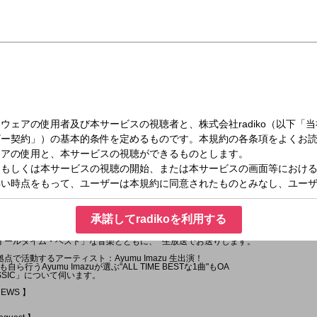
火）11:30～13:00
T～LUNCH TIME POWER MUSIC～ supported by Ginza Sony Park
承諾してradikoを利用する
軸を超えたベストミックスでお届けする音楽ワイドプログラム。
オールタイム・ベスト」な音楽とともに、 生放送でお送りします。
で活動するアーティスト：Ayumu Imazu 生出演！
うAyumu Imazuが選ぶ"ALL TIME BESTな1曲"もOA
SSIC」について伺います。
NEWS 】