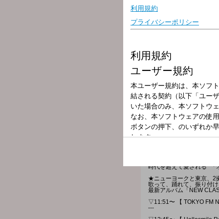
放送局
放送時間
2026年6月9日（
番組名
ALL-TIME BES
新旧洋邦、ジャンルや時間
時代を超えて愛される 「
★ニューヨークと東京、2拠点
歌って、踊れて、振り付けも自ら行
最新アルバム「NEW CLA
▽11:51〜 【 TOKYO FM 
---