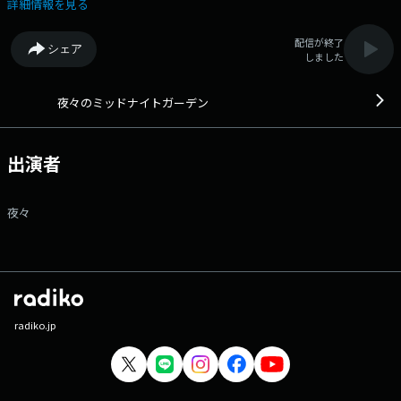
緒に楽しんで、心がすこし軽くなる時間を届ける場所です。 番組Web
詳細情報を見る
サイト：https://www.tfm.co.jp/f/yoyo/message メッセージフォーム：
https://www.tfm.co.jp/f/yoyo/message
配信が終了
シェア
しました
夜々のミッドナイトガーデン
出演者
夜々
radiko.jp