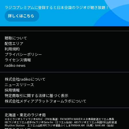
ラジコプレミアムに登録すると日本全国のラジオが聴き放題！
詳しくはこちら
聴取について
配信エリア
利用規約
プライバシーポリシー
ライセンス情報
radiko news
株式会社radikoについて
ニュースリリース
採用情報
特定商取引に関する法律に基づく表示
株式会社メディアプラットフォームラボについて
北海道・東北のラジオ局
ＨＢＣラジオ
ＳＴＶラジオ
AIR-G'（FM北海道）
FM NORTH WAVE
ＲＡＢ青森放送
エフエム青森
IBCラジオ
エフエム岩手
tbcラジオ
Date fm（エフエム仙台）
ABSラジオ
エフエム秋田
YBC山形放送
Rhythm Station エフエム山形
RFCラジオ福島
ふくしまFM
NHK AM（札幌）
NHK AM（仙台）