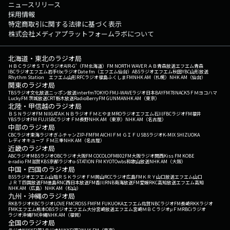
ニュースリリース
採用情報
特定商取引に関する法律に基づく表示
株式会社メディアプラットフォームラボについて
北海道・東北のラジオ局
ＨＢＣラジオ
ＳＴＶラジオ
AIR-G'（FM北海道）
FM NORTH WAVE
ＲＡＢ青森放送
エフエム青森
IBCラジオ
エフエム岩手
tbcラジオ
Date fm（エフエム仙台）
ABSラジオ
エフエム秋田
YBC山形放送
Rhythm Station エフエム山形
RFCラジオ福島
ふくしまFM
NHK AM（札幌）
NHK AM（仙台）
関東のラジオ局
TBSラジオ
文化放送
ニッポン放送
interfm
TOKYO FM
J-WAVE
ラジオ日本
BAYFM78
NACK5
ＦＭヨコハマ
LuckyFM 茨城放送
CRT栃木放送
RadioBerry
FM GUNMA
NHK AM（東京）
北陸・甲信越のラジオ局
ＢＳＮラジオ
FM NIIGATA
ＫＮＢラジオ
ＦＭとやま
MROラジオ
エフエム石川
FBCラジオ
FM福井
YBSラジオ
FM FUJI
SBCラジオ
ＦＭ長野
NHK AM（東京）
NHK AM（名古屋）
中部のラジオ局
CBCラジオ
東海ラジオ
ぎふチャン
ZIP-FM
FM AICHI
ＦＭ ＧＩＦＵ
SBSラジオ
K-MIX SHIZUOKA
レディオキューブ ＦＭ三重
NHK AM（名古屋）
近畿のラジオ局
ABCラジオ
MBSラジオ
OBCラジオ大阪
FM COCOLO
FM802
FM大阪
ラジオ関西
Kiss FM KOBE
e-radio FM滋賀
KBS京都ラジオ
α-STATION FM KYOTO
wbs和歌山放送
NHK AM（大阪）
中国・四国のラジオ局
BSSラジオ
エフエム山陰
ＲＳＫラジオ
ＦＭ岡山
RCCラジオ
広島FM
ＫＲＹ山口放送
エフエム山口
ＪＲＴ四国放送
FM徳島
RNC西日本放送
FM香川
RNB南海放送
FM愛媛
RKC高知放送
エフエム高知
NHK AM（広島）
NHK AM（松山）
九州・沖縄のラジオ局
RKBラジオ
KBCラジオ
LOVE FM
CROSS FM
FM FUKUOKA
エフエム佐賀
NBCラジオ
FM長崎
RKKラジオ
FMKエフエム熊本
OBSラジオ
エフエム大分
宮崎放送
エフエム宮崎
ＭＢＣラジオ
μＦＭ
RBCiラジオ
ラジオ沖縄
FM沖縄
NHK AM（福岡）
全国のラジオ局