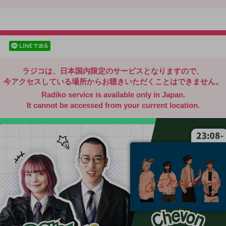
radiko.jp
facebookでシェア
lineでシェア
ラジコは、日本国内限定のサービスとなりますので、
今アクセスしている場所からお聴きいただくことはできません。
Radiko service is available only in Japan.
It cannot be accessed from your current location.