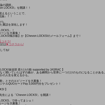
論の講師」
on LOCKS!』を開講！！
を迎えるということで、
深化論』！！
がら、
た裏話を深化します！
LOCKS」！
メッセージを大募集！
LOCKS!掲示板】か【Chevon LOCKS!のメールフォーム】まで！
へ
はコチラ!
後記は
▶︎コチラから!
してね!
 LOCK!放送部 君だけの歌 supported by JASRAC 】
なく聞いていたはずの曲が、ある瞬間から世界に一つだけのものになることがある
かの人生を変えるかも。
歌」とそのエピソードを大募集！
ナルQUOカードPay 3,000円分をプレゼント！
KS! 】
先生による「Chevon LOCKS!」を開講！
nLOCKS」で待ってまシェ！
メッセージを大募集！