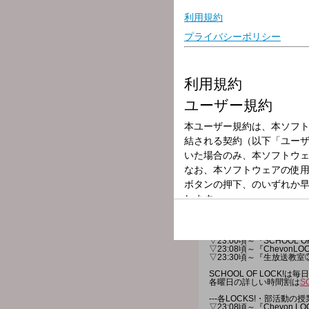
「私史上初の全国大会に出
「私史上初、アルバイトを
「私史上初となる一人焼肉
「私史上、過去最高難易度
今夜は生徒の君の”史上初
テーマの書き込みは[ 学校掲
もしくは[ メール ]か [ L
楽曲の感想、ミュージック
さらに！今年のマイナビ閃
天先生に、就任の意気込み
Buddiesのみんな！今
---番組へのメッセージはコチ
◇
学校掲示板に書き込む
（
◇
メールを送る
◇
公式LINEアカウントか
◇FAXを送る：03-3221-18
★
番組WEBサイトはコチラ
【今夜の時間割】
▽22:00～『生放送教室
▽22:18頃～『NiziU LOC
▽22:30頃～『生放送教
▽22:55頃～(一部地域を
▽23:00頃～『SCHOOL 
▽23:08頃～『ChevonLO
▽23:30頃～『生放送教
SCHOOL OF LOCK
各曜日の詳しい時間割は
S
---各LOCKS!・部活動の授
▽23:08頃～『Chevon LO