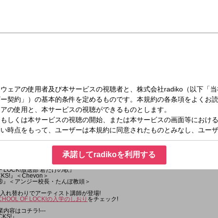
場！」
始めました！」
を経験！」
のダンスに挑戦中！」など！
”となる出来事を教えてほしい！
示板 ]
INE ] から送ってきてください！
ビデオの感想も待ってます♪
光ライオット2026の応援アンバサダーに就任した
も聞いていきます！
夜も夜10時にラジオの前に集合！！
ラから!---
掲示板は登録無料のアプリです!）
ら送る
00
!
①』＜アンジー校長・たんぼ教頭＞
KS!』＜NiziU＞
承諾してradikoを利用する
室②』＜アンジー校長・たんぼ教頭＞
除き)『リズム＆メモリー』
OF LOCK!放送部 君だけの歌』
CKS!』＜Chevon＞
室③』＜アンジー校長・たんぼ教頭＞
!は毎日入れ替わりでアーティスト講師が登場!
CHOOL OF LOCK!の入学のしおり
をチェック!
業内容はコチラ!---
CKS!』