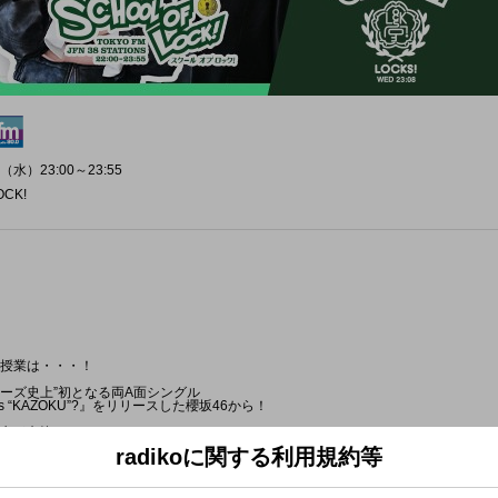
（水）23:00～23:55
OCK!
今夜の授業は・・・！
リーズ史上”初となる両A面シングル
 What's “KAZOKU”?』をリリースした櫻坂46から！
生が来校！
radikoに関する利用規約等
ーマは