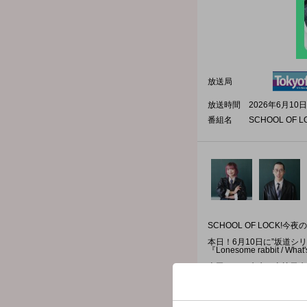
放送局
放送時間
2026年6月10日
番組名
SCHOOL OF L
SCHOOL OF LOCK!
本日！6月10日に”坂道シ
『Lonesome rabbit /
森田ひかる先生・山﨑天先
2人を迎えておくる授業テ
『私史上初・・・逆電！』