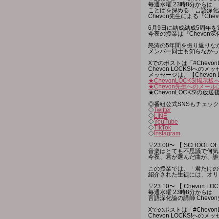
毎週水曜 23時8分からは
ことばを深める「言語深化
Chevon先生による『Chev
6月9日に結成結成5周年
今夜の授業は『Chevon
怒涛の5年間を振り返りな
メンバー同士も知らなかっ
Xでのポストは「#Chevon
Chevon LOCKS!への
メッセージは、【Chevon 
★ChevonLOCKS!掲示板
★Chevon先生へのメール
★ChevonLOCKS!の放送
◎番組公式SNSもチェック
◇
Twitter
◇
LINE
◇
YouTube
◇
TikTok
◇
Instagram
▽23:00〜 【 SCHOOL OF
音楽はとても不思議で何気
今夜、君が選んだ曲が、誰
この授業では、「君だけの
紹介された生徒には、オリジ
▽23:10〜 【 Chevon LOC
毎週水曜 23時8分からは
言語深化論の講師 Chevon
Xでのポストは「#Chevo
Chevon LOCKS!への