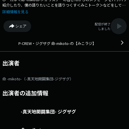
紹介したり、僕の語りたいことを語りつくす＜みこトーク＞などをしてい
きます。 番組Webサイト：https://audee-membership.jp/zigzag-
詳細情報を見る
mikoto メッセージフォーム：https://www.tfm.co.jp/f/zigzag-
mikoto/message Xハッシュタグは「#みこラジ」
配信が終了
シェア
しました
P-CREW・ジグザグ 命-mikoto-の【みこラジ】
出演者
命 -mikoto-（-真天地開闢集団-ジグザグ）
出演者の追加情報
-真天地開闢集団- ジグザグ