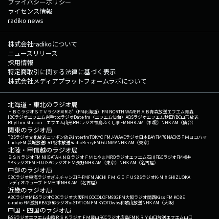
プライバシーポリシー
ライセンス情報
radiko news
株式会社radikoについて
ニュースリリース
採用情報
特定商取引に関する法律に基づく表示
株式会社メディアプラットフォームラボについて
北海道・東北のラジオ局
ＨＢＣラジオ
ＳＴＶラジオ
AIR-G'（FM北海道）
FM NORTH WAVE
ＲＡＢ青森放送
エフエム青森
IBCラジオ
エフエム岩手
tbcラジオ
Date fm（エフエム仙台）
ABSラジオ
エフエム秋田
YBC山形放送
Rhythm Station エフエム山形
RFCラジオ福島
ふくしまFM
NHK AM（札幌）
NHK AM（仙台）
関東のラジオ局
TBSラジオ
文化放送
ニッポン放送
interfm
TOKYO FM
J-WAVE
ラジオ日本
BAYFM78
NACK5
ＦＭヨコハマ
LuckyFM 茨城放送
CRT栃木放送
RadioBerry
FM GUNMA
NHK AM（東京）
北陸・甲信越のラジオ局
ＢＳＮラジオ
FM NIIGATA
ＫＮＢラジオ
ＦＭとやま
MROラジオ
エフエム石川
FBCラジオ
FM福井
YBSラジオ
FM FUJI
SBCラジオ
ＦＭ長野
NHK AM（東京）
NHK AM（名古屋）
中部のラジオ局
CBCラジオ
東海ラジオ
ぎふチャン
ZIP-FM
FM AICHI
ＦＭ ＧＩＦＵ
SBSラジオ
K-MIX SHIZUOKA
レディオキューブ ＦＭ三重
NHK AM（名古屋）
近畿のラジオ局
ABCラジオ
MBSラジオ
OBCラジオ大阪
FM COCOLO
FM802
FM大阪
ラジオ関西
Kiss FM KOBE
e-radio FM滋賀
KBS京都ラジオ
α-STATION FM KYOTO
wbs和歌山放送
NHK AM（大阪）
中国・四国のラジオ局
BSSラジオ
エフエム山陰
ＲＳＫラジオ
ＦＭ岡山
RCCラジオ
広島FM
ＫＲＹ山口放送
エフエム山口