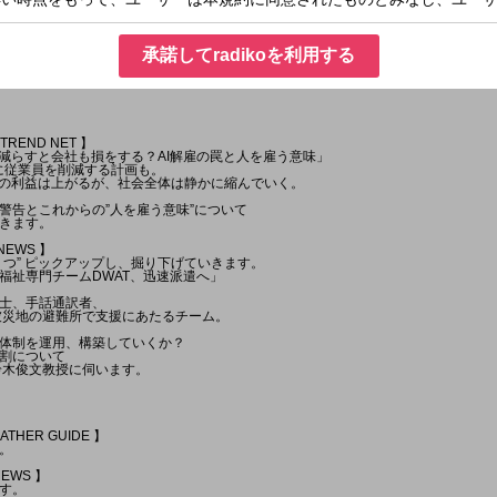
EADLINE 】
LINE NEWSをお届け！
承諾してradikoを利用する
話題について、
健司さんが解説します。
TREND NET 】
を減らすと会社も損をする？AI解雇の罠と人を雇う意味」
でに従業員を削減する計画も。
業の利益は上がるが、社会全体は静かに縮んでいく。
警告とこれからの”人を雇う意味”について
きます。
 NEWS 】
１つ” ピックアップし、掘り下げていきます。
福祉専門チームDWAT、迅速派遣へ」
士、手話通訳者、
被災地の避難所で支援にあたるチーム。
体制を運用、構築していくか？
割について
鈴木俊文教授に伺います。
EATHER GUIDE 】
。
NEWS 】
す。