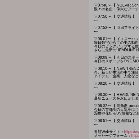
▽07:40〜 【 NOEVIR Song 
数々の名曲・偉大なアーテ
▽07:50〜 【 交通情報 】
---
▽07:52〜 【 羽田フラ
---
▽08:01〜 【 イエローハット
毎日数字から世の中の動向
今日のピックアップする数
さらに最新のHEADLINE
▽08:09〜 【 今日のスポー
今日のスポーツをONE M
▽08:10〜 【 NEW TREND
今、新しい生活の中で注目
アイテム・企業・人物など
▽08:20〜 【 交通情報 】
---
▽08:30〜 【 HEADLINE 
最新ニュースをお伝えしま
▽08:32〜 【 龍角散 pres
今日の首都圏の天気をはじ
湿度や花粉＆UV情報など
▽08:51〜 【 交通情報 】
---
番組Webサイト：
https://w
メッセージフォーム：
http