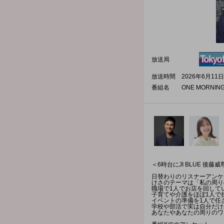
放送局
放送時間
2026年6月11日
番組名
ONE MORNIN
＜6時台にJI BLUE 後
日替わりのリスナーアンケ
けさのテーマは「私の周り
職場で1人でお店を回して
子育てや介護をほぼ1人で
イベントの準備を1人で任
学校や部活で実は自分だけ
あなたやあなたの周りのワ