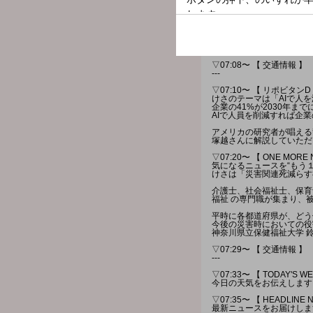
マゴまで選手を紹介。
▽07:00〜 【 MORNING H
全国のお天気と最新のHEAD
その中から特に注目したい
番組コメンテーターの塚越
▽07:08〜 【 交通情報 】
---
▽07:10〜 【 リポビタンD 
けさのテーマは「AIで人
企業の41%が2030年ま
AIで人員を削減すれば企
アメリカの研究者が唱える
塚越さんに解説していただ
▽07:20〜 【 ONE MORE
気になるニュースを“もう
けさは「災害関連死減らす
介護士、社会福祉士、保育
福祉 の専門職が集まり、
平時に各都道府県が、どう
今後の災害時においての役
神奈川県立保健福祉大学 
▽07:29〜 【 交通情報 】
---
▽07:33〜 【 TODAY'S W
今日の天気をお伝えします
▽07:35〜 【 HEADLINE 
最新ニュースをお届けしま