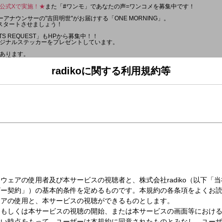
G 公式Xで実施！★
また「#ワンモ」であなたの声=ワンコメを募集中です！
ーアナウンサーの"吉田明世"がお届けする「ONE MORNING」。
スタートさせましょう！
TS REQUEST」もHPから募集中！！
ジナルステッカーをプレゼントしています。
あります。
る場合があります＊
radikoに関する利用規約等
NEWS & WEATHER 】
のお天気は？
ワンジャッジ 】
のワンオペ事情」
で回している現場がある人。
つも一人で頑張ってるな…』と感じている人。
せん。
逆にやりがいを感じているところ、
てほしい！』という一言、など、自由に書いて送ってください。
ュースやトピックスについての
お聞かせください。
公式Xや番組メッセージフォームからお願いします！
実施中！
紹介していきます。
】
えします。
NEWS & WEATHER 】
天気予報をお届けします。
C 】
演！ 日本各地で開催される競技会などを通して、かつての名選手から将来有望な