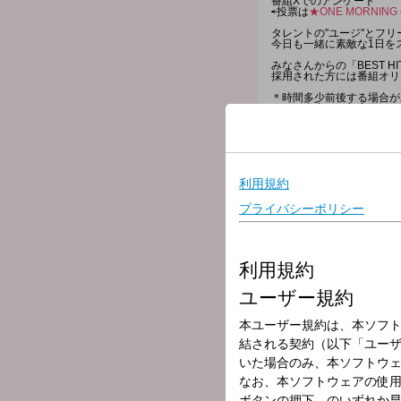
番組Xでのアンケート
⇨投票は
★ONE MORNIN
タレントの"ユージ"とフリ
今日も一緒に素敵な1日を
みなさんからの「BEST HI
採用された方には番組オリ
＊時間多少前後する場合が
また、内容も一部変更とな
▽06:00〜 【 HEADLINE 
今朝の最新ニュース、最新
▽06:15〜 【 ワンコメ・
けさのテーマは「私の周り
あなた自身が“ワンオペ”
家で、職場で、『あの人い
どちらの目線でもかまいま
どんな“ワンオペ”なのか？
ワンオペのつらいところ、
そして『ここだけは分かっ
番組がピックアップしたニ
アナタの意見＝ワンコメを
「ONE MORNING」
Xでは「ワンジャッジ」も
7時台、8時台でも随所で
▽06:25〜 【 WEATHER 
全国の最新のお天気をお伝
▽06:30〜 【 HEADLINE 
HEADLINE NEWSと
▽06:55〜 【 MY OLYMPI
トップアスリートたちが出