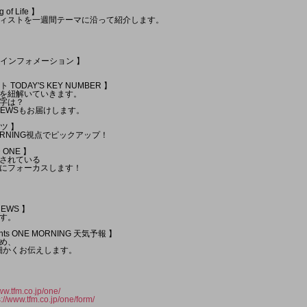
of Life 】
ィストを一週間テーマに沿って紹介します。
イトインフォメーション 】
 TODAY'S KEY NUMBER 】
を紐解いていきます。
字は？
 NEWSもお届けします。
ツ 】
ORNING視点でピックアップ！
 ONE 】
されている
にフォーカスします！
NEWS 】
す。
ents ONE MORNING 天気予報 】
め、
細かくお伝えします。
ww.tfm.co.jp/one/
s://www.tfm.co.jp/one/form/