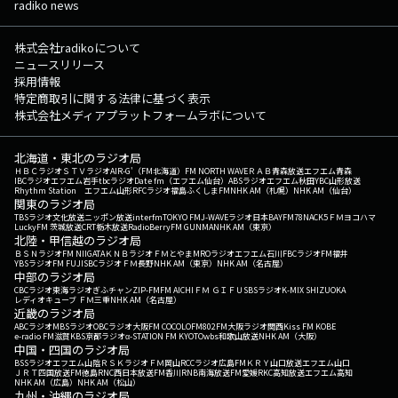
radiko news
株式会社radikoについて
ニュースリリース
採用情報
特定商取引に関する法律に基づく表示
株式会社メディアプラットフォームラボについて
北海道・東北のラジオ局
ＨＢＣラジオ
ＳＴＶラジオ
AIR-G'（FM北海道）
FM NORTH WAVE
ＲＡＢ青森放送
エフエム青森
IBCラジオ
エフエム岩手
tbcラジオ
Date fm（エフエム仙台）
ABSラジオ
エフエム秋田
YBC山形放送
Rhythm Station エフエム山形
RFCラジオ福島
ふくしまFM
NHK AM（札幌）
NHK AM（仙台）
関東のラジオ局
TBSラジオ
文化放送
ニッポン放送
interfm
TOKYO FM
J-WAVE
ラジオ日本
BAYFM78
NACK5
ＦＭヨコハマ
LuckyFM 茨城放送
CRT栃木放送
RadioBerry
FM GUNMA
NHK AM（東京）
北陸・甲信越のラジオ局
ＢＳＮラジオ
FM NIIGATA
ＫＮＢラジオ
ＦＭとやま
MROラジオ
エフエム石川
FBCラジオ
FM福井
YBSラジオ
FM FUJI
SBCラジオ
ＦＭ長野
NHK AM（東京）
NHK AM（名古屋）
中部のラジオ局
CBCラジオ
東海ラジオ
ぎふチャン
ZIP-FM
FM AICHI
ＦＭ ＧＩＦＵ
SBSラジオ
K-MIX SHIZUOKA
レディオキューブ ＦＭ三重
NHK AM（名古屋）
近畿のラジオ局
ABCラジオ
MBSラジオ
OBCラジオ大阪
FM COCOLO
FM802
FM大阪
ラジオ関西
Kiss FM KOBE
e-radio FM滋賀
KBS京都ラジオ
α-STATION FM KYOTO
wbs和歌山放送
NHK AM（大阪）
中国・四国のラジオ局
BSSラジオ
エフエム山陰
ＲＳＫラジオ
ＦＭ岡山
RCCラジオ
広島FM
ＫＲＹ山口放送
エフエム山口
ＪＲＴ四国放送
FM徳島
RNC西日本放送
FM香川
RNB南海放送
FM愛媛
RKC高知放送
エフエム高知
NHK AM（広島）
NHK AM（松山）
九州・沖縄のラジオ局