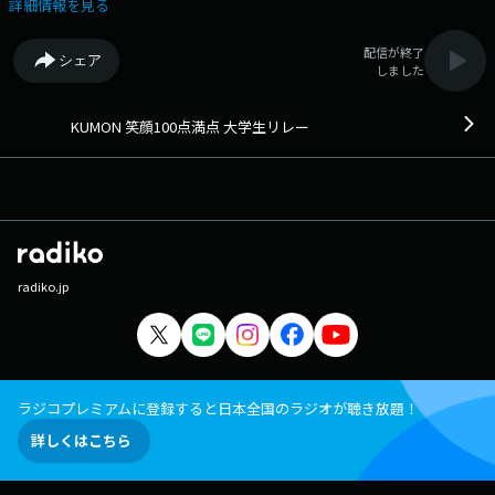
https://www.tfm.co.jp/mantenrelay/
詳細情報を見る
配信が終了
シェア
しました
KUMON 笑顔100点満点 大学生リレー
radiko.jp
ラジコプレミアムに登録すると日本全国のラジオが聴き放題！
詳しくはこちら