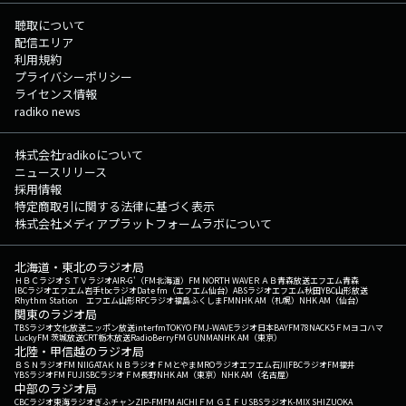
聴取について
配信エリア
利用規約
プライバシーポリシー
ライセンス情報
radiko news
株式会社radikoについて
ニュースリリース
採用情報
特定商取引に関する法律に基づく表示
株式会社メディアプラットフォームラボについて
北海道・東北のラジオ局
ＨＢＣラジオ
ＳＴＶラジオ
AIR-G'（FM北海道）
FM NORTH WAVE
ＲＡＢ青森放送
エフエム青森
IBCラジオ
エフエム岩手
tbcラジオ
Date fm（エフエム仙台）
ABSラジオ
エフエム秋田
YBC山形放送
Rhythm Station エフエム山形
RFCラジオ福島
ふくしまFM
NHK AM（札幌）
NHK AM（仙台）
関東のラジオ局
TBSラジオ
文化放送
ニッポン放送
interfm
TOKYO FM
J-WAVE
ラジオ日本
BAYFM78
NACK5
ＦＭヨコハマ
LuckyFM 茨城放送
CRT栃木放送
RadioBerry
FM GUNMA
NHK AM（東京）
北陸・甲信越のラジオ局
ＢＳＮラジオ
FM NIIGATA
ＫＮＢラジオ
ＦＭとやま
MROラジオ
エフエム石川
FBCラジオ
FM福井
YBSラジオ
FM FUJI
SBCラジオ
ＦＭ長野
NHK AM（東京）
NHK AM（名古屋）
中部のラジオ局
CBCラジオ
東海ラジオ
ぎふチャン
ZIP-FM
FM AICHI
ＦＭ ＧＩＦＵ
SBSラジオ
K-MIX SHIZUOKA