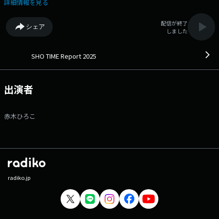
の最新情報をはじめ、 スタジアム内外の気になる情報をお届けしていき
詳細情報を見る
ます。 完全版は各種音声コンテンツプラットフォームで配信しま
す。 番組Webサイト：https://www.tfm.co.jp/podcast/shotime メ
配信が終了
シェア
ッセージフォーム：https://www.tfm.co.jp/f/shotime/message
しました
SHO TIME Report 2025
出演者
赤木ひろこ
radiko.jp