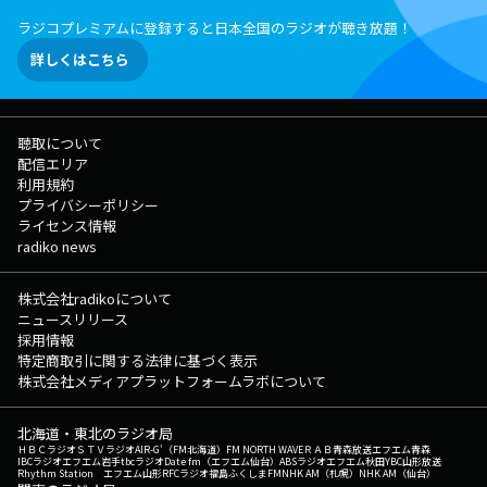
ラジコプレミアムに登録すると日本全国のラジオが聴き放題！
詳しくはこちら
聴取について
配信エリア
利用規約
プライバシーポリシー
ライセンス情報
radiko news
株式会社radikoについて
ニュースリリース
採用情報
特定商取引に関する法律に基づく表示
株式会社メディアプラットフォームラボについて
北海道・東北のラジオ局
ＨＢＣラジオ
ＳＴＶラジオ
AIR-G'（FM北海道）
FM NORTH WAVE
ＲＡＢ青森放送
エフエム青森
IBCラジオ
エフエム岩手
tbcラジオ
Date fm（エフエム仙台）
ABSラジオ
エフエム秋田
YBC山形放送
Rhythm Station エフエム山形
RFCラジオ福島
ふくしまFM
NHK AM（札幌）
NHK AM（仙台）