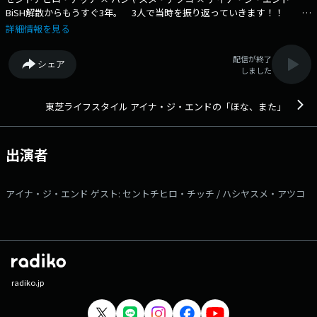
BiSH解散からもうすぐ3年。 3人で当時を振り返っていきます！！ 2
人をゲストにお迎えしてお届けする最終回！ 今回はリスナーから届いた
詳細情報を見る
「今だから聞きたいBiSHにまつわる質問」に答えていきます！ パーソ
ナリティを務めるアイナ・ジ・エンドが、日常のことを等身大で語るプロ
配信が終了
シェア
グラム。 日々の他愛もない話から、日常で大切にしていることなど
しました
を、 リスナーからもメッセージで募集しながらまったりとトークしてい
きます。 時に、自身の音楽や最近の活動について、 さらに、アイナ・
ジ・エンドが今この人と話したいと思うゲストなども招いていきま
東芝ライフスタイル アイナ・ジ・エンドの「ほな、また」
す。 本日のゲスト： セントチヒロ・チッチ 、 ハシヤスメ・アツ
コ 番組Webサイト：https://tfm.co.jp/honamata/ メッセージフォー
ム：https://www.tfm.co.jp/f/honamata/message Xハッシュタグは
出演者
「#ほなまた」 Xアカウントは「@honamata_tfm」
アイナ・ジ・エンド ゲスト: セントチヒロ・チッチ / ハシヤスメ・アツコ
radiko.jp