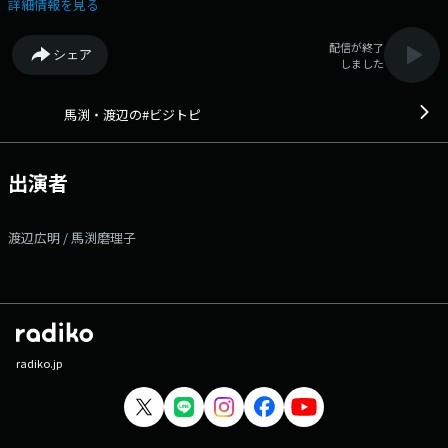
伺っていきます！ 経済アナリスト馬渕磨理子さん、 消費経済アナリ
詳細情報を見る
スト渡辺広明さんへの質問はもちろん、 ゲストへの質問や最近気になっ
ている ビジネスのトピックスもお待ちしています！ ビジネスとお金
配信が終了
シェア
がこの1時間でわかる！ ・ビジネスのヒントに ・商談の雑談ネタ
しました
に ・ステップアップのために ・金融の学びに ・日本の未来を考えた
い… 何気なく聴いても勉強になったり、 ビジネスに興味を持つきっか
けにも？ ＊時間多少前後する場合があります。 また、内容も一部変
馬渕・渡辺の#ビジトピ
更となる場合があります＊ 番組Webサイト：
https://www.tfm.co.jp/biztopi/ メッセージフォーム：
https://www.tfm.co.jp/f/biztopi/message Xハッシュタグは「#ビジト
出演者
ピ」 Xアカウントは「@biztopi_tfm」
渡辺広明 / 馬渕磨理子
radiko.jp