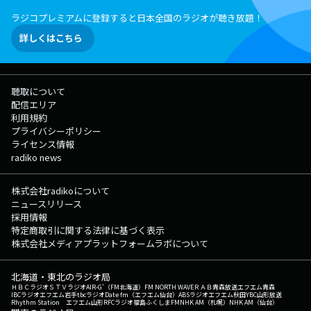
ラジコプレミアムに登録すると日本全国のラジオが聴き放題！
詳しくはこちら
聴取について
配信エリア
利用規約
プライバシーポリシー
ライセンス情報
radiko news
株式会社radikoについて
ニュースリリース
採用情報
特定商取引に関する法律に基づく表示
株式会社メディアプラットフォームラボについて
北海道・東北のラジオ局
ＨＢＣラジオ
ＳＴＶラジオ
AIR-G'（FM北海道）
FM NORTH WAVE
ＲＡＢ青森放送
エフエム青森
IBCラジオ
エフエム岩手
tbcラジオ
Date fm（エフエム仙台）
ABSラジオ
エフエム秋田
YBC山形放送
Rhythm Station エフエム山形
RFCラジオ福島
ふくしまFM
NHK AM（札幌）
NHK AM（仙台）