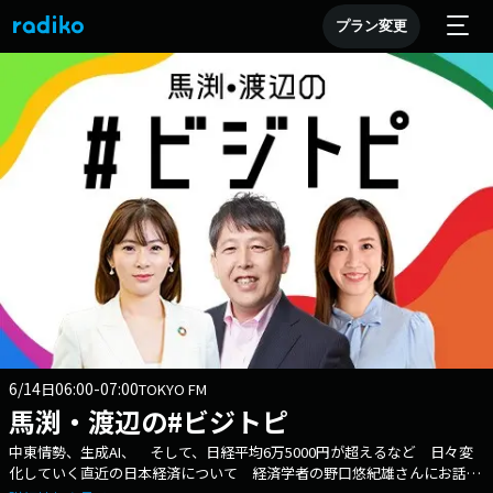
プラン変更
6/14
06:00-07:00
日
TOKYO FM
馬渕・渡辺の#ビジトピ
中東情勢、生成AI、 そして、日経平均6万5000円が超えるなど 日々変
化していく直近の日本経済について 経済学者の野口悠紀雄さんにお話を