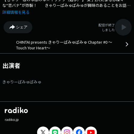
な“恋バナ”が炸裂！ きゃりーぱみゅぱみゅが興味のあることをお話し
たり、話を聞きたい方をゲストに迎えたりしながら、リスナーの皆さんと
詳細情報を見る
一緒に、人生の新たな一歩を踏み出すヒントを探している「きゃりーぱみ
ゅぱみゅ Chapter#0」 先週に引き続き、芸人の【 イワクラ（蛙
配信が終了
シェア
亭） 】さんをお迎えします！女子2人による赤裸々な“恋バナ”が炸裂！
しました
さらにイワクラさんが背中を押された”ある人”の言葉も紹介して頂きま
す。 番組Webサイト：https://www.tfm.co.jp/heart/ メッセージフォ
CHINTAI presents きゃりーぱみゅぱみゅ Chapter #0 ～
ーム：https://www.tfm.co.jp/f/heart/message Xハッシュタグは「#
Touch Your Heart～
チャプター0」 Xアカウントは「@ChapterZero_JFN」
出演者
きゃりーぱみゅぱみゅ
radiko.jp