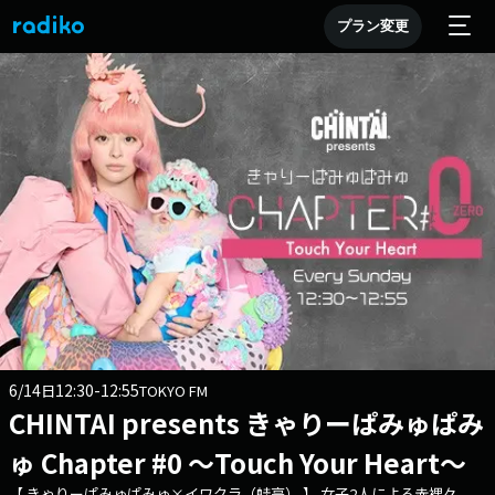
プラン変更
6/14
12:30-12:55
日
TOKYO FM
CHINTAI presents きゃりーぱみゅぱみ
ゅ Chapter #0 ～Touch Your Heart～
【 きゃりーぱみゅぱみゅ×イワクラ（蛙亭） 】 女子2人による赤裸々