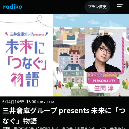
プラン変更
6/14
14:55-15:00
日
TOKYO FM
三井倉庫グループ presents 未来に「つ
なぐ」物語
毎回、世の中の”モノ”を取り上げ、そのモノの歴史から イマ、未来をシ