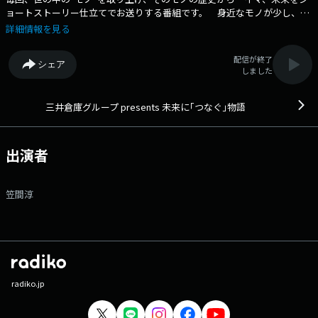
ョートストーリー仕立てでお送りする番組です。 身近なモノが少し、へ
え～となるお話をお届けします。 番組Webサイト：
詳細情報を見る
https://www.tfm.co.jp/miratsuna/ メッセージフォーム：
https://www.tfm.co.jp/f/miratsuna/message
配信が終了
シェア
しました
三井倉庫グループ presents 未来に｢つなぐ｣物語
出演者
笠間淳
radiko.jp