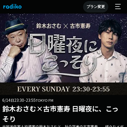
プラン変更
6/14
23:30-23:55
日
TOKYO FM
鈴木おさむ×古市憲寿 日曜夜に、こっ
そり
元放送作家＆投資家の鈴木おさむと、社会学者の古市憲寿。 様々なメデ