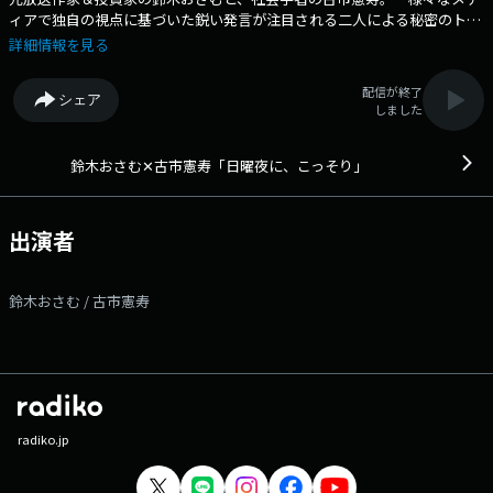
ィアで独自の視点に基づいた鋭い発言が注目される二人による秘密のトー
ク番組。 社会情勢から、芸能、エンタメ、世の中のちょっとした事件ま
詳細情報を見る
で、二人が気になったニュースについて「日曜日の夜に、こっそり」語り
あいます。 25分のOA時間に入りきらなかった話や、ちょっとOAでは流
配信が終了
シェア
せなかった話は ディレクターズカットとしてPODCASTで配信。 番
しました
組Webサイト：https://www.tfm.co.jp/kossori/ メッセージフォーム：
https://www.tfm.co.jp/f/kossori/message Xハッシュタグは「#日曜
こっそり」 Xアカウントは「@nichikoso」
鈴木おさむ✕古市憲寿「日曜夜に、こっそり」
出演者
鈴木おさむ / 古市憲寿
radiko.jp