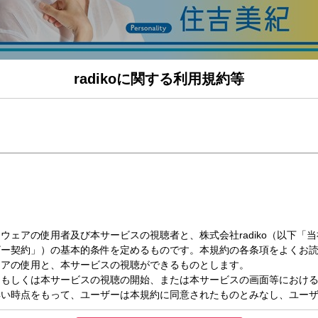
radikoに関する利用規約等
水）09:00～11:00
、
」です。
はもちろん、
土に触れる機会もありますよね。
たすら語って見たいと思います。
。
す。