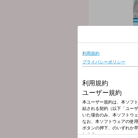
放送局
放送時間
2026年7月8日（
番組名
Blue Ocean
今日のメッセージテーマは
「土のはなしをしましょう
農業や土木系のお仕事の方
家庭菜園やガーデニングで
「土」についてみんなでひ
ゲストも、「土」の専門家
土壌学者 藤井一至さんで
▽09:27〜 【 交通情報 】
---