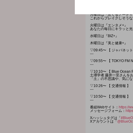
▽09:30〜 【 Blue Ocean
曜日ごとに様々な情報をお
月曜日は『次くるアーティ
これからブレイクしそうな
火曜日は『エンタメ+』
あなたの毎日にキラッと光
水曜日は『BIZ+』
木曜日は『美と健康+』
▽09:45〜 【 ジャパネ
---
▽09:55〜 【 TOKYO FM 
---
▽10:10〜 【 Blue Ocean P
土壌学者 藤井一至さんを
「土」の不思議や、気にな
▽10:26〜 【 交通情報 】
---
▽10:50〜 【 交通情報 】
---
番組Webサイト：
https://w
メッセージフォーム：
http
Xハッシュタグは「
#BlueO
Xアカウントは「
@BlueOc