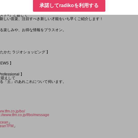
+ 】
承諾してradikoを利用する
届けします！
スト+』と題して
新しい音楽、注目すべき新しい才能をいち早くご紹介します！
る楽しみや、お得な情報をプラスオン。
ットたかた ラジオショッピング 】
NEWS 】
rofessional 】
お迎えして
る「土」のあれこれについて伺います。
ww.tfm.co.jp/bo/
s://www.tfm.co.jp/f/bo/message
cean
」
eanTFM
」