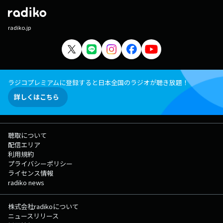
丈夫です◎ Xでのポストは「#コレサワLOCKS」で待ってます♡ ★
コレサワLOCKS!掲示板へ ★コレサワLOCKS!のメールフォーム ★コレ
サワLOCKS!の放送後記は▶︎コチラから! ▽22:55頃～(一部地域を除き)
radiko.jp
『リズム＆メモリー supported by アロンアルフア』 日々の勉強で！受
験勉強で！ なかなか覚えられない “暗記もの” をリズム１つでメモリー
していく新授業。 リズムに乗せて、どんどん暗記していこう！ ◇特設
サイト ▽23:00〜23:06 『SCHOOL OF LOCK!放送部 君だけの歌
supported by JASRAC』 生徒のみんなの"大事な人に届けたい曲"を、ラ
ジオの電波を使って届けてもらう時間です！ 電話で曲を届けてくれた生
ラジコプレミアムに登録すると日本全国のラジオが聴き放題！
徒には、QUOカード3000円分をプレゼント！ ◇応募はこちら（特設サ
詳しくはこちら
イト）から！ ▽23:08頃～『Chevon LOCKS!』 毎週水曜 23時8分か
らは ことばを深める「言語深化論の講師」 Chevon先生による『Chevon
LOCKS!』を開講 今夜は圧倒的提出数を誇る【小説1ページ目大賞】の
課題を紹介していきます！ 小説の冒頭、いわば1ページ目だけを「100
聴取について
文字以内」で書いて送ってもらう課題。 ※あくまで小説の冒頭というの
配信エリア
がポイント！ Xでのポストは「#ChevonLOCKS」！ Chevon LOCKS!
利用規約
へのメッセージを大募集！ メッセージは、【Chevon LOCKS!掲示板】か
プライバシーポリシー
【Chevon LOCKS!のメールフォーム】まで！ ★ChevonLOCKS!掲示板
ライセンス情報
へ ★Chevon先生へのメールはコチラ! ★ChevonLOCKS!の放送後記は
radiko news
▶︎コチラから! ◎番組公式SNSもチェックしてね! ◇Twitter
◇LINE ◇YouTube ◇TikTok ◇Instagram ▽22:15〜 【 コレサワ
LOCKS! 】 毎月1週目は、我が校の “歌う保健室の講師” コレサワ先生に
株式会社radikoについて
よる「コレサワLOCKS!」が開講！ ぜひ授業に参加して［コレサワ
ニュースリリース
LOCKS!掲示板］か［コレサワLOCKS!のメールフォーム］に感想を書き込