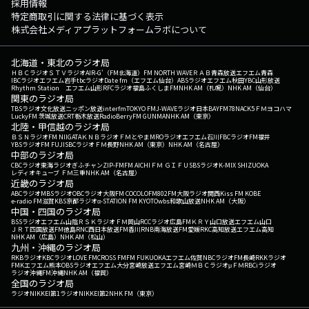
採用情報
んでね。 Xでのポストは「#コレサワLOCKS」で待ってます！
特定商取引に関する法律に基づく表示
▽22:55〜 【 リズム＆メモリー supported by アロンアルフア 】 "受験
株式会社メディアプラットフォームラボについて
の極意 暗記の奥義 ビートで攻略 受験をチート リズムでメモリー 一歩一歩
みんなでつかもうビクトリー!!" リズムに乗って、毎日暗記していこ
北海道・東北のラジオ局
う！ 「君が暗記したいこと」や「君のオリジナルの暗記法」を番組特設
ＨＢＣラジオ
ＳＴＶラジオ
AIR-G'（FM北海道）
FM NORTH WAVE
ＲＡＢ青森放送
エフエム青森
サイトで募集中！ 番組Webサイト：https://www.tfm.co.jp/lock メ
IBCラジオ
エフエム岩手
tbcラジオ
Date fm（エフエム仙台）
ABSラジオ
エフエム秋田
YBC山形放送
ッセージフォーム：https://www.tfm.co.jp/lock/mail/ FAX：03-3221-
Rhythm Station エフエム山形
RFCラジオ福島
ふくしまFM
NHK AM（札幌）
NHK AM（仙台）
関東のラジオ局
1800 Xハッシュタグは「#スクールオブロック」 Xアカウントは
TBSラジオ
文化放送
ニッポン放送
interfm
TOKYO FM
J-WAVE
ラジオ日本
BAYFM78
NACK5
ＦＭヨコハマ
「@sol_info」
LuckyFM 茨城放送
CRT栃木放送
RadioBerry
FM GUNMA
NHK AM（東京）
北陸・甲信越のラジオ局
ＢＳＮラジオ
FM NIIGATA
ＫＮＢラジオ
ＦＭとやま
MROラジオ
エフエム石川
FBCラジオ
FM福井
YBSラジオ
FM FUJI
SBCラジオ
ＦＭ長野
NHK AM（東京）
NHK AM（名古屋）
中部のラジオ局
CBCラジオ
東海ラジオ
ぎふチャン
ZIP-FM
FM AICHI
ＦＭ ＧＩＦＵ
SBSラジオ
K-MIX SHIZUOKA
レディオキューブ ＦＭ三重
NHK AM（名古屋）
近畿のラジオ局
ABCラジオ
MBSラジオ
OBCラジオ大阪
FM COCOLO
FM802
FM大阪
ラジオ関西
Kiss FM KOBE
e-radio FM滋賀
KBS京都ラジオ
α-STATION FM KYOTO
wbs和歌山放送
NHK AM（大阪）
中国・四国のラジオ局
BSSラジオ
エフエム山陰
ＲＳＫラジオ
ＦＭ岡山
RCCラジオ
広島FM
ＫＲＹ山口放送
エフエム山口
ＪＲＴ四国放送
FM徳島
RNC西日本放送
FM香川
RNB南海放送
FM愛媛
RKC高知放送
エフエム高知
NHK AM（広島）
NHK AM（松山）
九州・沖縄のラジオ局
RKBラジオ
KBCラジオ
LOVE FM
CROSS FM
FM FUKUOKA
エフエム佐賀
NBCラジオ
FM長崎
RKKラジオ
FMKエフエム熊本
OBSラジオ
エフエム大分
宮崎放送
エフエム宮崎
ＭＢＣラジオ
μＦＭ
RBCiラジオ
ラジオ沖縄
FM沖縄
NHK AM（福岡）
全国のラジオ局
ラジオNIKKEI第1
ラジオNIKKEI第2
NHK FM（東京）