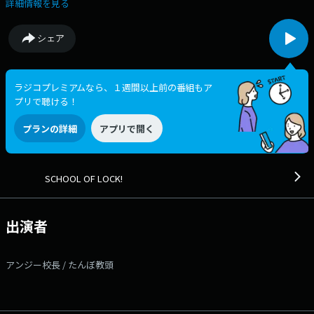
電」 最近君が溜め込んでいる不満、今日はそれが何の「もーーー！」
詳細情報を見る
なのかを教えてほしい。 友達と喧嘩しちゃって「もーーー！」 先生
に理不尽に怒られて「もーーー！」 色々と上手くいかない自分に「もー
シェア
ーー！」など！ 君がなんの不満の「もーーー」を抱えているのかを［学
校掲示板］、もしくは［公式ライン］や［メール］に書き込んでくださ
い。 君からの「もーーー！」をアンジー校長・たんぼ教頭が受け止め
ます！ SCHOOL OF LOCK!は今夜も10時に開校 ☆彡 ---番組へのメッ
ラジコプレミアムなら、１週間以上前の番組もア
セージはコチラから!--- ◇学校掲示板に書き込む（掲示板は登録無料の
プリで聴ける！
アプリです!） ◇メールを送る ◇公式LINEアカウントから送る ◇FAX
を送る：03-3221-1800 ★番組WEBサイトはコチラ! 【今夜の時間
プランの詳細
アプリで開く
割】 ▽22:00～『生放送教室①』＜アンジー校長・たんぼ教頭＞
▽22:18頃～『コレサワLOCKS!』＜コレサワ＞ ▽22:30頃～『生放送教室
②』＜アンジー校長・たんぼ教頭＞ ▽22:55頃～(一部地域を除き)『リズ
ム＆メモリー supported by アロンアルフア』 ▽23:00頃～『SCHOOL
SCHOOL OF LOCK!
OF LOCK!放送部 君だけの歌』 ▽23:08頃～『ChevonLOCKS!』＜Chevon
＞ ▽23:30頃～『生放送教室③』＜アンジー校長・たんぼ教頭＞
SCHOOL OF LOCK!は毎日入れ替わりでアーティスト講師が登場! 各曜日
出演者
の詳しい時間割はSCHOOL OF LOCK!の入学のしおりをチェック! ---各
LOCKS!・部活動の授業内容はコチラ!--- ▽22:18頃～『コレサワ
LOCKS!』 毎月1週目は、我が校の “歌う保健室の講師” コレサワ先生に
アンジー校長 / たんぼ教頭
よる「コレサワLOCKS!」が開講！ 今夜は、月に1度の弾き語り
DAY！ さらに、コレサワ先生が “音楽を始めたきっかけ” を話してくれま
す！ 音楽について聞きたいこと、相談したいことなど自由に［コレサ
ワ掲示板］に書き込んでください。 メッセージは［メール］からでも大