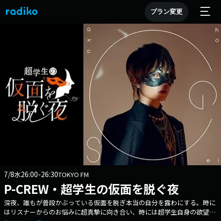
プラン変更
7/8
26:00-26:30
水
TOKYO FM
P-CREW・超学生の仮面を脱ぐ夜
深夜、誰もが普段かぶっている仮面を脱ぎ本当の自分を露わにする。時に
はリスナーからのお悩みに超真摯に向き合い、時には超学生自身の欲望を