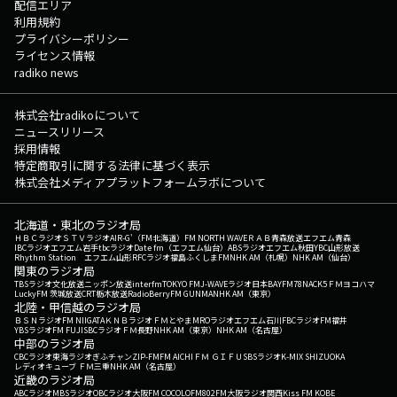
配信エリア
利用規約
プライバシーポリシー
ライセンス情報
radiko news
株式会社radikoについて
ニュースリリース
採用情報
特定商取引に関する法律に基づく表示
株式会社メディアプラットフォームラボについて
北海道・東北のラジオ局
ＨＢＣラジオ
ＳＴＶラジオ
AIR-G'（FM北海道）
FM NORTH WAVE
ＲＡＢ青森放送
エフエム青森
IBCラジオ
エフエム岩手
tbcラジオ
Date fm（エフエム仙台）
ABSラジオ
エフエム秋田
YBC山形放送
Rhythm Station エフエム山形
RFCラジオ福島
ふくしまFM
NHK AM（札幌）
NHK AM（仙台）
関東のラジオ局
TBSラジオ
文化放送
ニッポン放送
interfm
TOKYO FM
J-WAVE
ラジオ日本
BAYFM78
NACK5
ＦＭヨコハマ
LuckyFM 茨城放送
CRT栃木放送
RadioBerry
FM GUNMA
NHK AM（東京）
北陸・甲信越のラジオ局
ＢＳＮラジオ
FM NIIGATA
ＫＮＢラジオ
ＦＭとやま
MROラジオ
エフエム石川
FBCラジオ
FM福井
YBSラジオ
FM FUJI
SBCラジオ
ＦＭ長野
NHK AM（東京）
NHK AM（名古屋）
中部のラジオ局
CBCラジオ
東海ラジオ
ぎふチャン
ZIP-FM
FM AICHI
ＦＭ ＧＩＦＵ
SBSラジオ
K-MIX SHIZUOKA
レディオキューブ ＦＭ三重
NHK AM（名古屋）
近畿のラジオ局
ABCラジオ
MBSラジオ
OBCラジオ大阪
FM COCOLO
FM802
FM大阪
ラジオ関西
Kiss FM KOBE