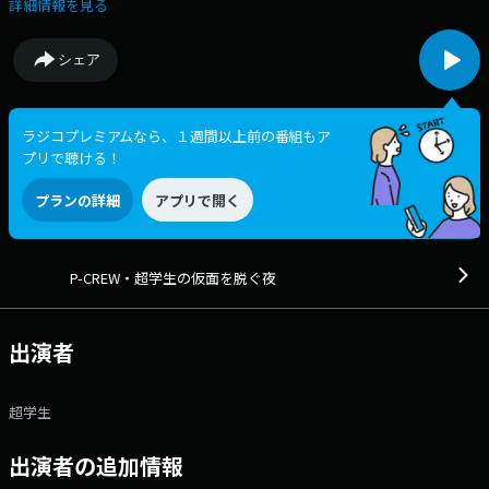
超剥き出しにする超深夜バラエティ番組。 番組Webサイト：
詳細情報を見る
https://audee-membership.jp/tyougakusei/ メッセージフォーム：
https://www.tfm.co.jp/f/kamen_nuginugi/message Xハッシュタグは
シェア
「#超学生の仮面を脱ぐ夜」 Xアカウントは「@kamen_nuginugi」
ラジコプレミアムなら、１週間以上前の番組もア
プリで聴ける！
プランの詳細
アプリで開く
P-CREW・超学生の仮面を脱ぐ夜
出演者
超学生
出演者の追加情報