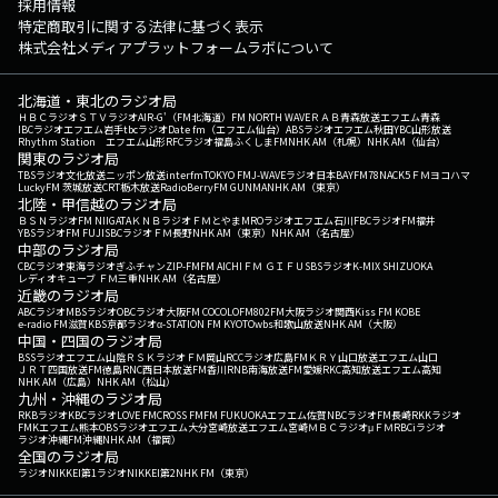
採用情報
特定商取引に関する法律に基づく表示
株式会社メディアプラットフォームラボについて
北海道・東北のラジオ局
ＨＢＣラジオ
ＳＴＶラジオ
AIR-G'（FM北海道）
FM NORTH WAVE
ＲＡＢ青森放送
エフエム青森
IBCラジオ
エフエム岩手
tbcラジオ
Date fm（エフエム仙台）
ABSラジオ
エフエム秋田
YBC山形放送
Rhythm Station エフエム山形
RFCラジオ福島
ふくしまFM
NHK AM（札幌）
NHK AM（仙台）
関東のラジオ局
TBSラジオ
文化放送
ニッポン放送
interfm
TOKYO FM
J-WAVE
ラジオ日本
BAYFM78
NACK5
ＦＭヨコハマ
LuckyFM 茨城放送
CRT栃木放送
RadioBerry
FM GUNMA
NHK AM（東京）
北陸・甲信越のラジオ局
ＢＳＮラジオ
FM NIIGATA
ＫＮＢラジオ
ＦＭとやま
MROラジオ
エフエム石川
FBCラジオ
FM福井
YBSラジオ
FM FUJI
SBCラジオ
ＦＭ長野
NHK AM（東京）
NHK AM（名古屋）
中部のラジオ局
CBCラジオ
東海ラジオ
ぎふチャン
ZIP-FM
FM AICHI
ＦＭ ＧＩＦＵ
SBSラジオ
K-MIX SHIZUOKA
レディオキューブ ＦＭ三重
NHK AM（名古屋）
近畿のラジオ局
ABCラジオ
MBSラジオ
OBCラジオ大阪
FM COCOLO
FM802
FM大阪
ラジオ関西
Kiss FM KOBE
e-radio FM滋賀
KBS京都ラジオ
α-STATION FM KYOTO
wbs和歌山放送
NHK AM（大阪）
中国・四国のラジオ局
BSSラジオ
エフエム山陰
ＲＳＫラジオ
ＦＭ岡山
RCCラジオ
広島FM
ＫＲＹ山口放送
エフエム山口
ＪＲＴ四国放送
FM徳島
RNC西日本放送
FM香川
RNB南海放送
FM愛媛
RKC高知放送
エフエム高知
NHK AM（広島）
NHK AM（松山）
九州・沖縄のラジオ局
RKBラジオ
KBCラジオ
LOVE FM
CROSS FM
FM FUKUOKA
エフエム佐賀
NBCラジオ
FM長崎
RKKラジオ
FMKエフエム熊本
OBSラジオ
エフエム大分
宮崎放送
エフエム宮崎
ＭＢＣラジオ
μＦＭ
RBCiラジオ
ラジオ沖縄
FM沖縄
NHK AM（福岡）
全国のラジオ局
ラジオNIKKEI第1
ラジオNIKKEI第2
NHK FM（東京）