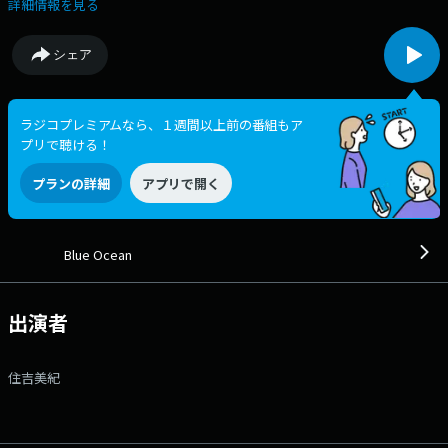
なたが今悩んでいること、BOリスナーにシェアしませんか？ みんなの
詳細情報を見る
力を借りれば、良い解決法が見つかるかも？！ ★10時台は「沢井製薬
presents オトナのなんでも相談室」！ メッセージでご参加くださった
シェア
方の中から 毎週1名様にオリジナルトートバッグをプレゼントしま
す！ ▼「レコメンドフライデー」も開催！ あなたがみんなと一緒に
聴きたい楽曲、今の時期にピッタリな曲など、、、 金曜日の朝に聞きた
い１曲をぜひ番組にシェアしてください！ ➡︎番組へのメッセージは、
ラジコプレミアムなら、１週間以上前の番組もア
番組ウェブサイトのメッセージフォーム、 もしくはツイッター / Xで
プリで聴ける！
「#BlueOcean」をつけてツイートしてください♪ ■番組ウェブサイ
ト：https://www.tfm.co.jp/bo/ ■公式X(ツイッター)：
プランの詳細
アプリで開く
@BlueOceanTFM https://twitter.com/BlueOceanTFM ■公式インス
タ：@blueocean_tfm http://instagram.com/blueocean_tfm/
#BlueOcean #ブルーオーシャン #住吉美紀 ▽09:27〜 【 交通情報
】 --- ▽09:45〜 【 Blue Ocean 銀座美人 】 アナタの毎日に役立つ
Blue Ocean
情報を銀座発信でお届けします ▽09:55〜 【 TOKYO FM NEWS 】 --
- ▽10:00〜 【 沢井製薬 presents Blue Ocean オトナのなんでも相談
室 】 --- ▽10:26〜 【 交通情報 】 --- ▽10:50〜 【 交通情報
出演者
】 --- 番組Webサイト：https://www.tfm.co.jp/bo/ メッセージフォ
ーム：https://www.tfm.co.jp/f/bo/message Xハッシュタグは
「#BlueOcean」 Xアカウントは「@BlueOceanTFM」
住吉美紀