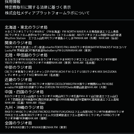
採用情報
特定商取引に関する法律に基づく表示
株式会社メディアプラットフォームラボについて
北海道・東北のラジオ局
ＨＢＣラジオ
ＳＴＶラジオ
AIR-G'（FM北海道）
FM NORTH WAVE
ＲＡＢ青森放送
エフエム青森
IBCラジオ
エフエム岩手
tbcラジオ
Date fm（エフエム仙台）
ABSラジオ
エフエム秋田
YBC山形放送
Rhythm Station エフエム山形
RFCラジオ福島
ふくしまFM
NHK AM（札幌）
NHK AM（仙台）
関東のラジオ局
TBSラジオ
文化放送
ニッポン放送
interfm
TOKYO FM
J-WAVE
ラジオ日本
BAYFM78
NACK5
ＦＭヨコハマ
LuckyFM 茨城放送
CRT栃木放送
RadioBerry
FM GUNMA
NHK AM（東京）
北陸・甲信越のラジオ局
ＢＳＮラジオ
FM NIIGATA
ＫＮＢラジオ
ＦＭとやま
MROラジオ
エフエム石川
FBCラジオ
FM福井
YBSラジオ
FM FUJI
SBCラジオ
ＦＭ長野
NHK AM（東京）
NHK AM（名古屋）
中部のラジオ局
CBCラジオ
東海ラジオ
ぎふチャン
ZIP-FM
FM AICHI
ＦＭ ＧＩＦＵ
SBSラジオ
K-MIX SHIZUOKA
レディオキューブ ＦＭ三重
NHK AM（名古屋）
近畿のラジオ局
ABCラジオ
MBSラジオ
OBCラジオ大阪
FM COCOLO
FM802
FM大阪
ラジオ関西
Kiss FM KOBE
e-radio FM滋賀
KBS京都ラジオ
α-STATION FM KYOTO
wbs和歌山放送
NHK AM（大阪）
中国・四国のラジオ局
BSSラジオ
エフエム山陰
ＲＳＫラジオ
ＦＭ岡山
RCCラジオ
広島FM
ＫＲＹ山口放送
エフエム山口
ＪＲＴ四国放送
FM徳島
RNC西日本放送
FM香川
RNB南海放送
FM愛媛
RKC高知放送
エフエム高知
NHK AM（広島）
NHK AM（松山）
九州・沖縄のラジオ局
RKBラジオ
KBCラジオ
LOVE FM
CROSS FM
FM FUKUOKA
エフエム佐賀
NBCラジオ
FM長崎
RKKラジオ
FMKエフエム熊本
OBSラジオ
エフエム大分
宮崎放送
エフエム宮崎
ＭＢＣラジオ
μＦＭ
RBCiラジオ
ラジオ沖縄
FM沖縄
NHK AM（福岡）
全国のラジオ局
ラジオNIKKEI第1
ラジオNIKKEI第2
NHK FM（東京）