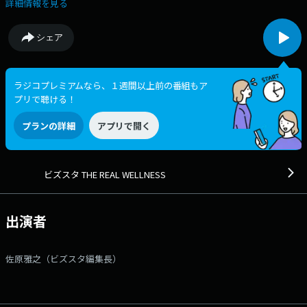
つ 最新情報をお届けします。 番組Webサイト：
詳細情報を見る
https://www.tfm.co.jp/podcast/wellness
シェア
ラジコプレミアムなら、１週間以上前の番組もア
プリで聴ける！
プランの詳細
アプリで開く
ビズスタ THE REAL WELLNESS
出演者
佐原雅之（ビズスタ編集長）