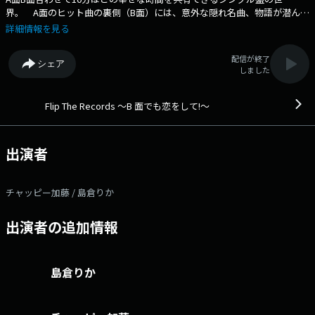
界。 A面のヒット曲の裏側（B面）には、意外な隠れ名曲、物語が潜んで
います。 その曲が生まれたエピソードや、その時代の背景を紐解きな
詳細情報を見る
がら、 それぞれのシングル盤に込められた思いに焦点を当てていきま
す。 番組Webサイト：https://audee.jp/program/show/300003460
配信が終了
シェア
メッセージフォーム：https://form.audee.jp/flip/message
しました
Flip The Records ～B 面でも恋をして!～
出演者
チャッピー加藤 / 島倉りか
出演者の追加情報
島倉りか