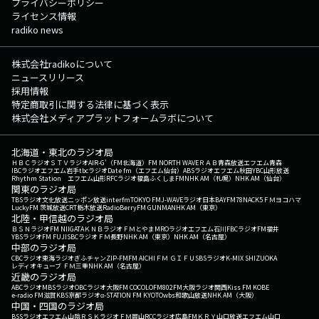
プライバシーポリシー
ライセンス情報
radiko news
株式会社radikoについて
ニュースリリース
採用情報
特定商取引に関する法律に基づく表示
株式会社メディアプラットフォームラボについて
北海道・東北のラジオ局
ＨＢＣラジオ
ＳＴＶラジオ
AIR-G'（FM北海道）
FM NORTH WAVE
ＲＡＢ青森放送
エフエム青森
IBCラジオ
エフエム岩手
tbcラジオ
Date fm（エフエム仙台）
ABSラジオ
エフエム秋田
YBC山形放送
Rhythm Station エフエム山形
RFCラジオ福島
ふくしまFM
NHK AM（札幌）
NHK AM（仙台）
関東のラジオ局
TBSラジオ
文化放送
ニッポン放送
interfm
TOKYO FM
J-WAVE
ラジオ日本
BAYFM78
NACK5
ＦＭヨコハマ
LuckyFM 茨城放送
CRT栃木放送
RadioBerry
FM GUNMA
NHK AM（東京）
北陸・甲信越のラジオ局
ＢＳＮラジオ
FM NIIGATA
ＫＮＢラジオ
ＦＭとやま
MROラジオ
エフエム石川
FBCラジオ
FM福井
YBSラジオ
FM FUJI
SBCラジオ
ＦＭ長野
NHK AM（東京）
NHK AM（名古屋）
中部のラジオ局
CBCラジオ
東海ラジオ
ぎふチャン
ZIP-FM
FM AICHI
ＦＭ ＧＩＦＵ
SBSラジオ
K-MIX SHIZUOKA
レディオキューブ ＦＭ三重
NHK AM（名古屋）
近畿のラジオ局
ABCラジオ
MBSラジオ
OBCラジオ大阪
FM COCOLO
FM802
FM大阪
ラジオ関西
Kiss FM KOBE
e-radio FM滋賀
KBS京都ラジオ
α-STATION FM KYOTO
wbs和歌山放送
NHK AM（大阪）
中国・四国のラジオ局
BSSラジオ
エフエム山陰
ＲＳＫラジオ
ＦＭ岡山
RCCラジオ
広島FM
ＫＲＹ山口放送
エフエム山口