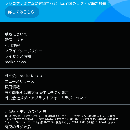
ラジコプレミアムに登録すると日本全国のラジオが聴き放題！
詳しくはこちら
聴取について
配信エリア
利用規約
プライバシーポリシー
ライセンス情報
radiko news
株式会社radikoについて
ニュースリリース
採用情報
特定商取引に関する法律に基づく表示
株式会社メディアプラットフォームラボについて
北海道・東北のラジオ局
ＨＢＣラジオ
ＳＴＶラジオ
AIR-G'（FM北海道）
FM NORTH WAVE
ＲＡＢ青森放送
エフエム青森
IBCラジオ
エフエム岩手
tbcラジオ
Date fm（エフエム仙台）
ABSラジオ
エフエム秋田
YBC山形放送
Rhythm Station エフエム山形
RFCラジオ福島
ふくしまFM
NHK AM（札幌）
NHK AM（仙台）
関東のラジオ局