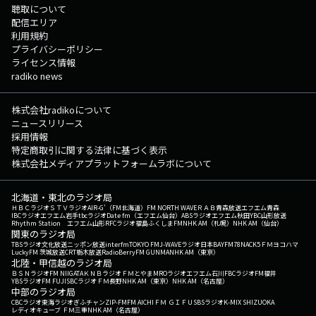
聴取について
配信エリア
利用規約
プライバシーポリシー
ライセンス情報
radiko news
株式会社radikoについて
ニュースリリース
採用情報
特定商取引に関する法律に基づく表示
株式会社メディアプラットフォームラボについて
北海道・東北のラジオ局
ＨＢＣラジオ
ＳＴＶラジオ
AIR-G'（FM北海道）
FM NORTH WAVE
ＲＡＢ青森放送
エフエム青森
IBCラジオ
エフエム岩手
tbcラジオ
Date fm（エフエム仙台）
ABSラジオ
エフエム秋田
YBC山形放送
Rhythm Station エフエム山形
RFCラジオ福島
ふくしまFM
NHK AM（札幌）
NHK AM（仙台）
関東のラジオ局
TBSラジオ
文化放送
ニッポン放送
interfm
TOKYO FM
J-WAVE
ラジオ日本
BAYFM78
NACK5
ＦＭヨコハマ
LuckyFM 茨城放送
CRT栃木放送
RadioBerry
FM GUNMA
NHK AM（東京）
北陸・甲信越のラジオ局
ＢＳＮラジオ
FM NIIGATA
ＫＮＢラジオ
ＦＭとやま
MROラジオ
エフエム石川
FBCラジオ
FM福井
YBSラジオ
FM FUJI
SBCラジオ
ＦＭ長野
NHK AM（東京）
NHK AM（名古屋）
中部のラジオ局
CBCラジオ
東海ラジオ
ぎふチャン
ZIP-FM
FM AICHI
ＦＭ ＧＩＦＵ
SBSラジオ
K-MIX SHIZUOKA
レディオキューブ ＦＭ三重
NHK AM（名古屋）