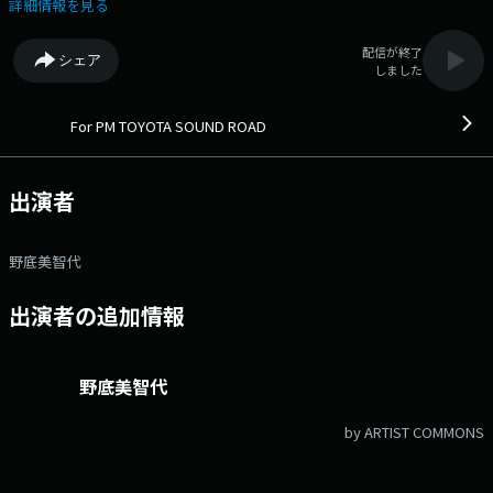
forpm@fmokinawa.co.jp メッセージフォーム：
詳細情報を見る
https://www.fmokinawa.co.jp/message_form/?pid=2028 Xハッシュ
タグは「#forpm」
配信が終了
シェア
しました
For PM TOYOTA SOUND ROAD
出演者
野底美智代
出演者の追加情報
野底美智代
by ARTIST COMMONS