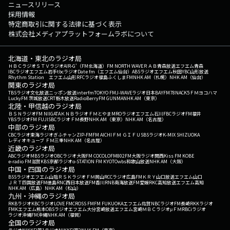
ニュースリリース
採用情報
特定商取引に関する法律に基づく表示
株式会社メディアプラットフォームラボについて
北海道・東北のラジオ局
ＨＢＣラジオ
ＳＴＶラジオ
AIR-G'（FM北海道）
FM NORTH WAVE
ＲＡＢ青森放送
エフエム青森
IBCラジオ
エフエム岩手
tbcラジオ
Date fm（エフエム仙台）
ABSラジオ
エフエム秋田
YBC山形放送
Rhythm Station エフエム山形
RFCラジオ福島
ふくしまFM
NHK AM（札幌）
NHK AM（仙台）
関東のラジオ局
TBSラジオ
文化放送
ニッポン放送
interfm
TOKYO FM
J-WAVE
ラジオ日本
BAYFM78
NACK5
ＦＭヨコハマ
LuckyFM 茨城放送
CRT栃木放送
RadioBerry
FM GUNMA
NHK AM（東京）
北陸・甲信越のラジオ局
ＢＳＮラジオ
FM NIIGATA
ＫＮＢラジオ
ＦＭとやま
MROラジオ
エフエム石川
FBCラジオ
FM福井
YBSラジオ
FM FUJI
SBCラジオ
ＦＭ長野
NHK AM（東京）
NHK AM（名古屋）
中部のラジオ局
CBCラジオ
東海ラジオ
ぎふチャン
ZIP-FM
FM AICHI
ＦＭ ＧＩＦＵ
SBSラジオ
K-MIX SHIZUOKA
レディオキューブ ＦＭ三重
NHK AM（名古屋）
近畿のラジオ局
ABCラジオ
MBSラジオ
OBCラジオ大阪
FM COCOLO
FM802
FM大阪
ラジオ関西
Kiss FM KOBE
e-radio FM滋賀
KBS京都ラジオ
α-STATION FM KYOTO
wbs和歌山放送
NHK AM（大阪）
中国・四国のラジオ局
BSSラジオ
エフエム山陰
ＲＳＫラジオ
ＦＭ岡山
RCCラジオ
広島FM
ＫＲＹ山口放送
エフエム山口
ＪＲＴ四国放送
FM徳島
RNC西日本放送
FM香川
RNB南海放送
FM愛媛
RKC高知放送
エフエム高知
NHK AM（広島）
NHK AM（松山）
九州・沖縄のラジオ局
RKBラジオ
KBCラジオ
LOVE FM
CROSS FM
FM FUKUOKA
エフエム佐賀
NBCラジオ
FM長崎
RKKラジオ
FMKエフエム熊本
OBSラジオ
エフエム大分
宮崎放送
エフエム宮崎
ＭＢＣラジオ
μＦＭ
RBCiラジオ
ラジオ沖縄
FM沖縄
NHK AM（福岡）
全国のラジオ局