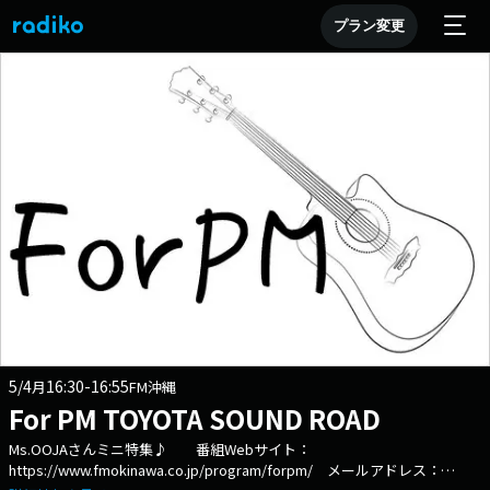
プラン変更
5/4
16:30-16:55
月
FM沖縄
For PM TOYOTA SOUND ROAD
Ms.OOJAさんミニ特集♪ 番組Webサイト：
https://www.fmokinawa.co.jp/program/forpm/ メールアドレス：