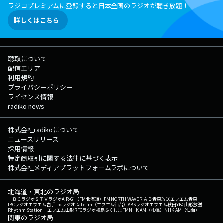
ラジコプレミアムに登録すると日本全国のラジオが聴き放題！
詳しくはこちら
聴取について
配信エリア
利用規約
プライバシーポリシー
ライセンス情報
radiko news
株式会社radikoについて
ニュースリリース
採用情報
特定商取引に関する法律に基づく表示
株式会社メディアプラットフォームラボについて
北海道・東北のラジオ局
ＨＢＣラジオ
ＳＴＶラジオ
AIR-G'（FM北海道）
FM NORTH WAVE
ＲＡＢ青森放送
エフエム青森
IBCラジオ
エフエム岩手
tbcラジオ
Date fm（エフエム仙台）
ABSラジオ
エフエム秋田
YBC山形放送
Rhythm Station エフエム山形
RFCラジオ福島
ふくしまFM
NHK AM（札幌）
NHK AM（仙台）
関東のラジオ局