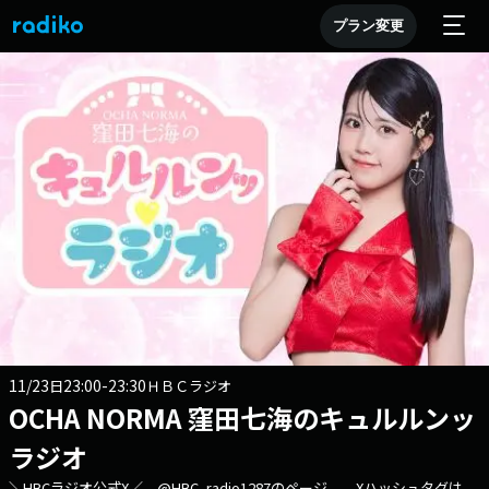
プラン変更
11/23
23:00-23:30
日
ＨＢＣラジオ
OCHA NORMA 窪田七海のキュルルンッ
ラジオ
＼HBCラジオ公式X／ @HBC_radio1287のページ Xハッシュタグは