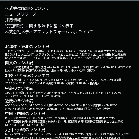
株式会社radikoについて
ニュースリリース
採用情報
特定商取引に関する法律に基づく表示
株式会社メディアプラットフォームラボについて
北海道・東北のラジオ局
ＨＢＣラジオ
ＳＴＶラジオ
AIR-G'（FM北海道）
FM NORTH WAVE
ＲＡＢ青森放送
エフエム青森
IBCラジオ
エフエム岩手
tbcラジオ
Date fm（エフエム仙台）
ABSラジオ
エフエム秋田
YBC山形放送
Rhythm Station エフエム山形
RFCラジオ福島
ふくしまFM
NHK AM（札幌）
NHK AM（仙台）
関東のラジオ局
TBSラジオ
文化放送
ニッポン放送
interfm
TOKYO FM
J-WAVE
ラジオ日本
BAYFM78
NACK5
ＦＭヨコハマ
LuckyFM 茨城放送
CRT栃木放送
RadioBerry
FM GUNMA
NHK AM（東京）
北陸・甲信越のラジオ局
ＢＳＮラジオ
FM NIIGATA
ＫＮＢラジオ
ＦＭとやま
MROラジオ
エフエム石川
FBCラジオ
FM福井
YBSラジオ
FM FUJI
SBCラジオ
ＦＭ長野
NHK AM（東京）
NHK AM（名古屋）
中部のラジオ局
CBCラジオ
東海ラジオ
ぎふチャン
ZIP-FM
FM AICHI
ＦＭ ＧＩＦＵ
SBSラジオ
K-MIX SHIZUOKA
レディオキューブ ＦＭ三重
NHK AM（名古屋）
近畿のラジオ局
ABCラジオ
MBSラジオ
OBCラジオ大阪
FM COCOLO
FM802
FM大阪
ラジオ関西
Kiss FM KOBE
e-radio FM滋賀
KBS京都ラジオ
α-STATION FM KYOTO
wbs和歌山放送
NHK AM（大阪）
中国・四国のラジオ局
BSSラジオ
エフエム山陰
ＲＳＫラジオ
ＦＭ岡山
RCCラジオ
広島FM
ＫＲＹ山口放送
エフエム山口
ＪＲＴ四国放送
FM徳島
RNC西日本放送
FM香川
RNB南海放送
FM愛媛
RKC高知放送
エフエム高知
NHK AM（広島）
NHK AM（松山）
九州・沖縄のラジオ局
RKBラジオ
KBCラジオ
LOVE FM
CROSS FM
FM FUKUOKA
エフエム佐賀
NBCラジオ
FM長崎
RKKラジオ
FMKエフエム熊本
OBSラジオ
エフエム大分
宮崎放送
エフエム宮崎
ＭＢＣラジオ
μＦＭ
RBCiラジオ