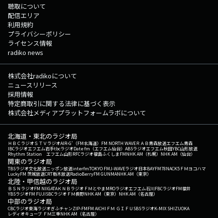
聴取について
配信エリア
利用規約
プライバシーポリシー
ライセンス情報
radiko news
株式会社radikoについて
ニュースリリース
採用情報
特定商取引に関する法律に基づく表示
株式会社メディアプラットフォームラボについて
北海道・東北のラジオ局
ＨＢＣラジオ
ＳＴＶラジオ
AIR-G'（FM北海道）
FM NORTH WAVE
ＲＡＢ青森放送
エフエム青森
IBCラジオ
エフエム岩手
tbcラジオ
Date fm（エフエム仙台）
ABSラジオ
エフエム秋田
YBC山形放送
Rhythm Station エフエム山形
RFCラジオ福島
ふくしまFM
NHK AM（札幌）
NHK AM（仙台）
関東のラジオ局
TBSラジオ
文化放送
ニッポン放送
interfm
TOKYO FM
J-WAVE
ラジオ日本
BAYFM78
NACK5
ＦＭヨコハマ
LuckyFM 茨城放送
CRT栃木放送
RadioBerry
FM GUNMA
NHK AM（東京）
北陸・甲信越のラジオ局
ＢＳＮラジオ
FM NIIGATA
ＫＮＢラジオ
ＦＭとやま
MROラジオ
エフエム石川
FBCラジオ
FM福井
YBSラジオ
FM FUJI
SBCラジオ
ＦＭ長野
NHK AM（東京）
NHK AM（名古屋）
中部のラジオ局
CBCラジオ
東海ラジオ
ぎふチャン
ZIP-FM
FM AICHI
ＦＭ ＧＩＦＵ
SBSラジオ
K-MIX SHIZUOKA
レディオキューブ ＦＭ三重
NHK AM（名古屋）