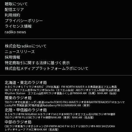
聴取について
配信エリア
利用規約
プライバシーポリシー
ライセンス情報
radiko news
株式会社radikoについて
ニュースリリース
採用情報
特定商取引に関する法律に基づく表示
株式会社メディアプラットフォームラボについて
北海道・東北のラジオ局
ＨＢＣラジオ
ＳＴＶラジオ
AIR-G'（FM北海道）
FM NORTH WAVE
ＲＡＢ青森放送
エフエム青森
IBCラジオ
エフエム岩手
tbcラジオ
Date fm（エフエム仙台）
ABSラジオ
エフエム秋田
YBC山形放送
Rhythm Station エフエム山形
RFCラジオ福島
ふくしまFM
NHK AM（札幌）
NHK AM（仙台）
関東のラジオ局
TBSラジオ
文化放送
ニッポン放送
interfm
TOKYO FM
J-WAVE
ラジオ日本
BAYFM78
NACK5
ＦＭヨコハマ
LuckyFM 茨城放送
CRT栃木放送
RadioBerry
FM GUNMA
NHK AM（東京）
北陸・甲信越のラジオ局
ＢＳＮラジオ
FM NIIGATA
ＫＮＢラジオ
ＦＭとやま
MROラジオ
エフエム石川
FBCラジオ
FM福井
YBSラジオ
FM FUJI
SBCラジオ
ＦＭ長野
NHK AM（東京）
NHK AM（名古屋）
中部のラジオ局
CBCラジオ
東海ラジオ
ぎふチャン
ZIP-FM
FM AICHI
ＦＭ ＧＩＦＵ
SBSラジオ
K-MIX SHIZUOKA
レディオキューブ ＦＭ三重
NHK AM（名古屋）