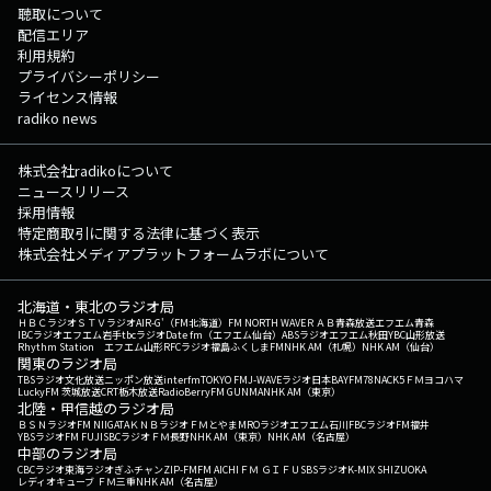
聴取について
配信エリア
利用規約
プライバシーポリシー
ライセンス情報
radiko news
株式会社radikoについて
ニュースリリース
採用情報
特定商取引に関する法律に基づく表示
株式会社メディアプラットフォームラボについて
北海道・東北のラジオ局
ＨＢＣラジオ
ＳＴＶラジオ
AIR-G'（FM北海道）
FM NORTH WAVE
ＲＡＢ青森放送
エフエム青森
IBCラジオ
エフエム岩手
tbcラジオ
Date fm（エフエム仙台）
ABSラジオ
エフエム秋田
YBC山形放送
Rhythm Station エフエム山形
RFCラジオ福島
ふくしまFM
NHK AM（札幌）
NHK AM（仙台）
関東のラジオ局
TBSラジオ
文化放送
ニッポン放送
interfm
TOKYO FM
J-WAVE
ラジオ日本
BAYFM78
NACK5
ＦＭヨコハマ
LuckyFM 茨城放送
CRT栃木放送
RadioBerry
FM GUNMA
NHK AM（東京）
北陸・甲信越のラジオ局
ＢＳＮラジオ
FM NIIGATA
ＫＮＢラジオ
ＦＭとやま
MROラジオ
エフエム石川
FBCラジオ
FM福井
YBSラジオ
FM FUJI
SBCラジオ
ＦＭ長野
NHK AM（東京）
NHK AM（名古屋）
中部のラジオ局
CBCラジオ
東海ラジオ
ぎふチャン
ZIP-FM
FM AICHI
ＦＭ ＧＩＦＵ
SBSラジオ
K-MIX SHIZUOKA
レディオキューブ ＦＭ三重
NHK AM（名古屋）