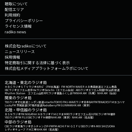
聴取について
配信エリア
利用規約
プライバシーポリシー
ライセンス情報
radiko news
株式会社radikoについて
ニュースリリース
採用情報
特定商取引に関する法律に基づく表示
株式会社メディアプラットフォームラボについて
北海道・東北のラジオ局
ＨＢＣラジオ
ＳＴＶラジオ
AIR-G'（FM北海道）
FM NORTH WAVE
ＲＡＢ青森放送
エフエム青森
IBCラジオ
エフエム岩手
tbcラジオ
Date fm（エフエム仙台）
ABSラジオ
エフエム秋田
YBC山形放送
Rhythm Station エフエム山形
RFCラジオ福島
ふくしまFM
NHK AM（札幌）
NHK AM（仙台）
関東のラジオ局
TBSラジオ
文化放送
ニッポン放送
interfm
TOKYO FM
J-WAVE
ラジオ日本
BAYFM78
NACK5
ＦＭヨコハマ
LuckyFM 茨城放送
CRT栃木放送
RadioBerry
FM GUNMA
NHK AM（東京）
北陸・甲信越のラジオ局
ＢＳＮラジオ
FM NIIGATA
ＫＮＢラジオ
ＦＭとやま
MROラジオ
エフエム石川
FBCラジオ
FM福井
YBSラジオ
FM FUJI
SBCラジオ
ＦＭ長野
NHK AM（東京）
NHK AM（名古屋）
中部のラジオ局
CBCラジオ
東海ラジオ
ぎふチャン
ZIP-FM
FM AICHI
ＦＭ ＧＩＦＵ
SBSラジオ
K-MIX SHIZUOKA
レディオキューブ ＦＭ三重
NHK AM（名古屋）