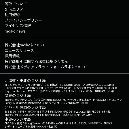
聴取について
配信エリア
利用規約
プライバシーポリシー
ライセンス情報
radiko news
株式会社radikoについて
ニュースリリース
採用情報
特定商取引に関する法律に基づく表示
株式会社メディアプラットフォームラボについて
北海道・東北のラジオ局
ＨＢＣラジオ
ＳＴＶラジオ
AIR-G'（FM北海道）
FM NORTH WAVE
ＲＡＢ青森放送
エフエム青森
IBCラジオ
エフエム岩手
tbcラジオ
Date fm（エフエム仙台）
ABSラジオ
エフエム秋田
YBC山形放送
Rhythm Station エフエム山形
RFCラジオ福島
ふくしまFM
NHK AM（札幌）
NHK AM（仙台）
関東のラジオ局
TBSラジオ
文化放送
ニッポン放送
interfm
TOKYO FM
J-WAVE
ラジオ日本
BAYFM78
NACK5
ＦＭヨコハマ
LuckyFM 茨城放送
CRT栃木放送
RadioBerry
FM GUNMA
NHK AM（東京）
北陸・甲信越のラジオ局
ＢＳＮラジオ
FM NIIGATA
ＫＮＢラジオ
ＦＭとやま
MROラジオ
エフエム石川
FBCラジオ
FM福井
YBSラジオ
FM FUJI
SBCラジオ
ＦＭ長野
NHK AM（東京）
NHK AM（名古屋）
中部のラジオ局
CBCラジオ
東海ラジオ
ぎふチャン
ZIP-FM
FM AICHI
ＦＭ ＧＩＦＵ
SBSラジオ
K-MIX SHIZUOKA
レディオキューブ ＦＭ三重
NHK AM（名古屋）