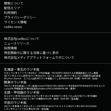
聴取について
配信エリア
利用規約
プライバシーポリシー
ライセンス情報
radiko news
株式会社radikoについて
ニュースリリース
採用情報
特定商取引に関する法律に基づく表示
株式会社メディアプラットフォームラボについて
北海道・東北のラジオ局
ＨＢＣラジオ
ＳＴＶラジオ
AIR-G'（FM北海道）
FM NORTH WAVE
ＲＡＢ青森放送
エフエム青森
IBCラジオ
エフエム岩手
tbcラジオ
Date fm（エフエム仙台）
ABSラジオ
エフエム秋田
YBC山形放送
Rhythm Station エフエム山形
RFCラジオ福島
ふくしまFM
NHK AM（札幌）
NHK AM（仙台）
関東のラジオ局
TBSラジオ
文化放送
ニッポン放送
interfm
TOKYO FM
J-WAVE
ラジオ日本
BAYFM78
NACK5
ＦＭヨコハマ
LuckyFM 茨城放送
CRT栃木放送
RadioBerry
FM GUNMA
NHK AM（東京）
北陸・甲信越のラジオ局
ＢＳＮラジオ
FM NIIGATA
ＫＮＢラジオ
ＦＭとやま
MROラジオ
エフエム石川
FBCラジオ
FM福井
YBSラジオ
FM FUJI
SBCラジオ
ＦＭ長野
NHK AM（東京）
NHK AM（名古屋）
中部のラジオ局
CBCラジオ
東海ラジオ
ぎふチャン
ZIP-FM
FM AICHI
ＦＭ ＧＩＦＵ
SBSラジオ
K-MIX SHIZUOKA
レディオキューブ ＦＭ三重
NHK AM（名古屋）