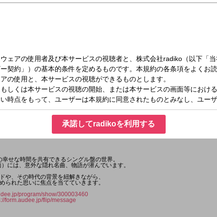
（土）11:45～11:55
ecords ～B 面でも恋をして！～
承諾してradikoを利用する
どの幸せな時間を共有できるシングル盤の世界。
面）には、意外な隠れ名曲、物語が潜んでいます。
ドや、その時代の背景を紐解きながら、
められた思いに焦点を当てていきます。
audee.jp/program/show/300003460
s://form.audee.jp/flip/message