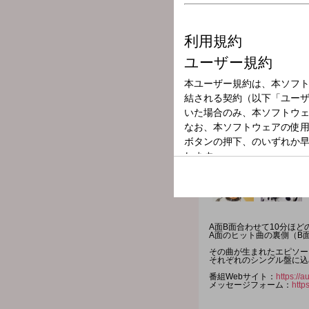
放送局
放送時間
2025年7月12日
番組名
Flip The R
A面B面合わせて10分ほ
A面のヒット曲の裏側（B
その曲が生まれたエピソー
それぞれのシングル盤に込
番組Webサイト：
https://
メッセージフォーム：
http