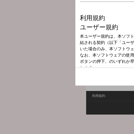
放送局
放送時間
2025年7月12日
番組名
FM石川ニュース
---
利用規約