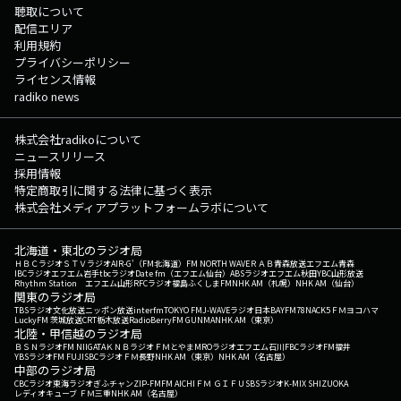
聴取について
配信エリア
利用規約
プライバシーポリシー
ライセンス情報
radiko news
株式会社radikoについて
ニュースリリース
採用情報
特定商取引に関する法律に基づく表示
株式会社メディアプラットフォームラボについて
北海道・東北のラジオ局
ＨＢＣラジオ
ＳＴＶラジオ
AIR-G'（FM北海道）
FM NORTH WAVE
ＲＡＢ青森放送
エフエム青森
IBCラジオ
エフエム岩手
tbcラジオ
Date fm（エフエム仙台）
ABSラジオ
エフエム秋田
YBC山形放送
Rhythm Station エフエム山形
RFCラジオ福島
ふくしまFM
NHK AM（札幌）
NHK AM（仙台）
関東のラジオ局
TBSラジオ
文化放送
ニッポン放送
interfm
TOKYO FM
J-WAVE
ラジオ日本
BAYFM78
NACK5
ＦＭヨコハマ
LuckyFM 茨城放送
CRT栃木放送
RadioBerry
FM GUNMA
NHK AM（東京）
北陸・甲信越のラジオ局
ＢＳＮラジオ
FM NIIGATA
ＫＮＢラジオ
ＦＭとやま
MROラジオ
エフエム石川
FBCラジオ
FM福井
YBSラジオ
FM FUJI
SBCラジオ
ＦＭ長野
NHK AM（東京）
NHK AM（名古屋）
中部のラジオ局
CBCラジオ
東海ラジオ
ぎふチャン
ZIP-FM
FM AICHI
ＦＭ ＧＩＦＵ
SBSラジオ
K-MIX SHIZUOKA
レディオキューブ ＦＭ三重
NHK AM（名古屋）