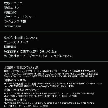
聴取について
配信エリア
利用規約
プライバシーポリシー
ライセンス情報
radiko news
株式会社radikoについて
ニュースリリース
採用情報
特定商取引に関する法律に基づく表示
株式会社メディアプラットフォームラボについて
北海道・東北のラジオ局
ＨＢＣラジオ
ＳＴＶラジオ
AIR-G'（FM北海道）
FM NORTH WAVE
ＲＡＢ青森放送
エフエム青森
IBCラジオ
エフエム岩手
tbcラジオ
Date fm（エフエム仙台）
ABSラジオ
エフエム秋田
YBC山形放送
Rhythm Station エフエム山形
RFCラジオ福島
ふくしまFM
NHK AM（札幌）
NHK AM（仙台）
関東のラジオ局
TBSラジオ
文化放送
ニッポン放送
interfm
TOKYO FM
J-WAVE
ラジオ日本
BAYFM78
NACK5
ＦＭヨコハマ
LuckyFM 茨城放送
CRT栃木放送
RadioBerry
FM GUNMA
NHK AM（東京）
北陸・甲信越のラジオ局
ＢＳＮラジオ
FM NIIGATA
ＫＮＢラジオ
ＦＭとやま
MROラジオ
エフエム石川
FBCラジオ
FM福井
YBSラジオ
FM FUJI
SBCラジオ
ＦＭ長野
NHK AM（東京）
NHK AM（名古屋）
中部のラジオ局
CBCラジオ
東海ラジオ
ぎふチャン
ZIP-FM
FM AICHI
ＦＭ ＧＩＦＵ
SBSラジオ
K-MIX SHIZUOKA
レディオキューブ ＦＭ三重
NHK AM（名古屋）